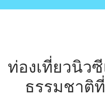
Skip
Skip
to
to
main
content
menu
ท่องเที่ยวนิว
ธรรมชาติท