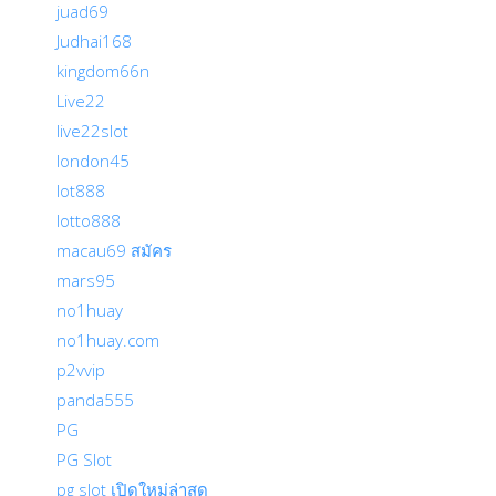
juad69
Judhai168
kingdom66n
Live22
live22slot
london45
lot888
lotto888
macau69 สมัคร
mars95
no1huay
no1huay.com
p2vvip
panda555
PG
PG Slot
pg slot เปิดใหม่ล่าสุด