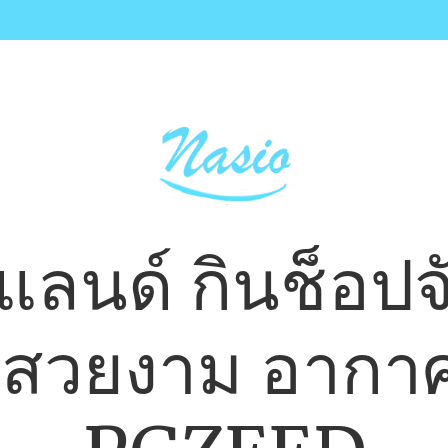
ซีแลนด์ กินช็อป
ี่สวยงาม อากา