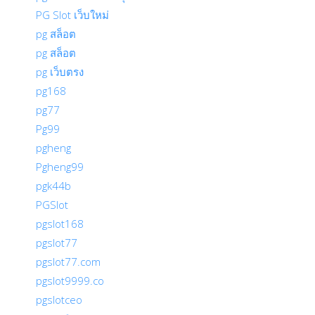
PG Slot เว็บใหม่
pg สล็อต
pg สล็อต
pg เว็บตรง
pg168
pg77
Pg99
pgheng
Pgheng99
pgk44b
PGSlot
pgslot168
pgslot77
pgslot77.com
pgslot9999.co
pgslotceo