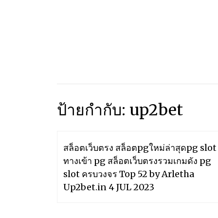
ป้ายกำกับ:
up2bet
สล็อตเว็บตรง สล็อตpgใหม่ล่าสุดpg slot
ทางเข้า pg สล็อตเว็บตรงรวมเกมดัง pg
slot ครบวงจร Top 52 by Arletha
Up2bet.in 4 JUL 2023