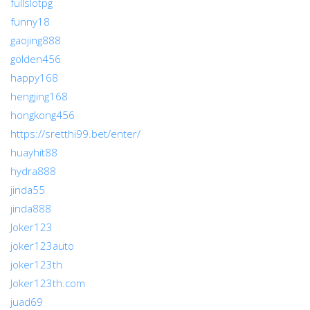
fullslotpg
funny18
gaojing888
golden456
happy168
hengjing168
hongkong456
https://sretthi99.bet/enter/
huayhit88
hydra888
jinda55
jinda888
Joker123
joker123auto
joker123th
Joker123th.com
juad69