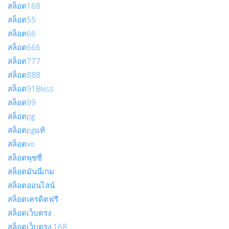
สล็อต168
สล็อต55
สล็อต66
สล็อต666
สล็อต777
สล็อต888
สล็อต918kiss
สล็อต99
สล็อตpg
สล็อตpgแท้
สล็อตxo
สล็อตพุซซี่
สล็อตมันนี่เกม
สล็อตออนไลน์
สล็อตเครดิตฟรี
สล็อตเว็บตรง
สล็อตเว็บตรง 168