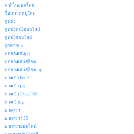
คาสิโนออนไลน์
ชื่อหมวดหมู่ใหม่
ดูหนัง
ดูหนังหนังออนไลน์
ดูหนังออนไลน์
ถูกหวย88
ทดลองเล่นpg
ทดลองเล่นสล็อต
ทดลองเล่นสล็อต pg
ทางเข้า live22
ทางเข้า pg
ทางเข้า Sexy168
ทางเข้าpg
บาคาร่า
บาคาร่า168
บาคาร่าออนไลน์