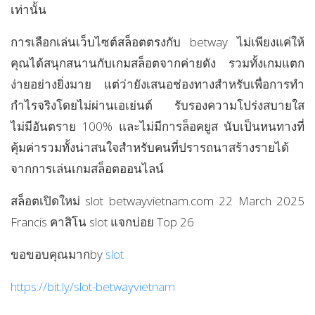
เท่านั้น
การเลือกเล่นเว็บไซต์สล็อตตรงกับ betway ไม่เพียงแค่ให้
คุณได้สนุกสนานกับเกมสล็อตจากค่ายดัง รวมทั้งเกมแตก
ง่ายอย่างยิ่งมาย แต่ว่ายังเสนอช่องทางสำหรับเพื่อการทำ
กำไรจริงโดยไม่ผ่านเอเย่นต์ รับรองความโปร่งสบายใส
ไม่มีอันตราย 100% และไม่มีการล็อคยูส นับเป็นหนทางที่
คุ้มค่ารวมทั้งน่าสนใจสำหรับคนที่ปรารถนาสร้างรายได้
จากการเล่นเกมสล็อตออนไลน์
สล็อตเปิดใหม่ slot betwayvietnam.com 22 March 2025
Francis คาสิโน slot แจกบ่อย Top 26
ขอขอบคุณมากby
slot
https://bit.ly/slot-betwayvietnam