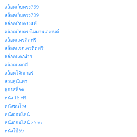
สล็อตเว็บตรง789
สล็อตเว็บตรง789
สล็อตเว็บตรงแท้
สล็อตเว็บตรงไม่ผ่านเอเย่นต์
สล็อตเเครดิตฟรี
สล็อตแจกเครดิตฟรี
สล็อตแตกง่าย
สล็อตแตกดี
สล็อตโจ๊กเกอร์
สวนสุนันทา
สูตรสล็อต
หนัง 18 ฟรี
หนังชนโรง
หนังออนไลน์
หนังออนไลน์ 2566
หนังโป๊69