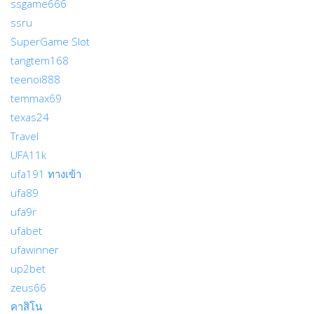
ssgame666
ssru
SuperGame Slot
tangtem168
teenoi888
temmax69
texas24
Travel
UFA11k
ufa191 ทางเข้า
ufa89
ufa9r
ufabet
ufawinner
up2bet
zeus66
คาสิโน