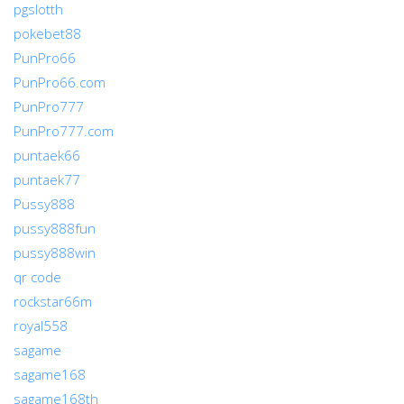
pgslotth
pokebet88
PunPro66
PunPro66.com
PunPro777
PunPro777.com
puntaek66
puntaek77
Pussy888
pussy888fun
pussy888win
qr code
rockstar66m
royal558
sagame
sagame168
sagame168th