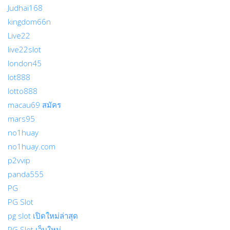
Judhai168
kingdom66n
Live22
live22slot
london45
lot888
lotto888
macau69 สมัคร
mars95
no1huay
no1huay.com
p2vvip
panda555
PG
PG Slot
pg slot เปิดใหม่ล่าสุด
PG Slot เว็บใหม่