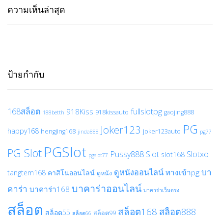
ความเห็นล่าสุด
ป้ายกำกับ
168สล็อต
fullslotpg
918Kiss
918kissauto
gaojing888
188betth
PG
Joker123
happy168
hengjing168
joker123auto
jinda888
pg77
PGSlot
PG Slot
Pussy888
Slot
Slotxo
slot168
pgslot77
บา
ดูหนังออนไลน์
ทางเข้าpg
tangtem168
คาสิโนออนไลน์
ดูหนัง
บาคาร่าออนไลน์
คาร่า
บาคาร่า168
บาคาร่าเว็บตรง
สล็อต
สล็อต168
สล็อต888
สล็อต55
สล็อต99
สล็อต66