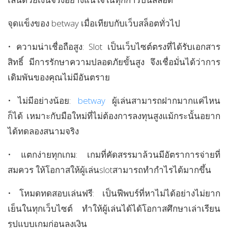
จุดแข็งของ betway เมื่อเทียบกับเว็บสล็อตทั่วไป
• ความน่าเชื่อถือสูง: Slot เป็นเว็บไซต์ตรงที่ได้รับเอกสาร
สิทธิ์ มีการรักษาความปลอดภัยขั้นสูง จึงเชื่อมั่นได้ว่าการ
เดิมพันของคุณไม่มีอันตราย
• ไม่มีอย่างน้อย:
betway
ผู้เล่นสามารถฝากมากแค่ไหน
ก็ได้ เหมาะกับมือใหม่ที่ไม่ต้องการลงทุนสูงแม้กระนั้นอยาก
ได้ทดลองสนามจริง
• แตกง่ายทุกเกม: เกมที่คัดสรรมาล้วนมีอัตราการจ่ายที่
สมควร ให้โอกาสให้ผู้เล่นslotสามารถทำกำไรได้มากขึ้น
• โหมดทดสอบเล่นฟรี: เป็นฟีพบร์ที่หาไม่ได้อย่างไม่ยาก
เย็นในทุกเว็บไซต์ ทำให้ผู้เล่นได้ได้โอกาสศึกษาเล่าเรียน
รูปแบบเกมก่อนลงเงิน