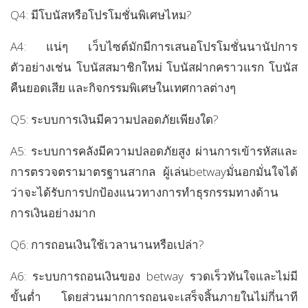
Q4: มีโบนัสหรือโปรโมชั่นพิเศษไหม?
A4: แน่ๆ เว็บไซต์มักมีการเสนอโปรโมชั่นนานัปการ
ตัวอย่างเช่น โบนัสสมาชิกใหม่ โบนัสฝากคราวแรก โบนัส
คืนยอดเสีย และกิจกรรมพิเศษในเทศกาลต่างๆ
Q5: ระบบการเงินมีความปลอดภัยเพียงใด?
A5: ระบบการคลังมีความปลอดภัยสูง ผ่านการเข้ารหัสและ
การตรวจตรามาตรฐานสากล ผู้เล่นbetwayมั่นอกมั่นใจได้
ว่าจะได้รับการปกป้องแนวทางการทำธุรกรรมทางด้าน
การเงินอย่างมาก
Q6: การถอนเงินใช้เวลานานหรือเปล่า?
A6: ระบบการถอนเงินของ betway รวดเร็วทันใจและไม่มี
ขั้นต่ำ โดยส่วนมากการถอนจะเสร็จสิ้นภายในไม่กี่นาที