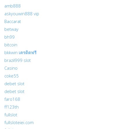
amb888
askyouwin888 vip
Baccarat
betway
bh99
bitcoin
bkkwin เครดิตฟรี
brazil999 slot
Casino
coke55
debet slot
debet slot
faro168
ff123th
fullslot
fullsloteiei.com