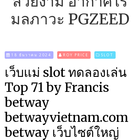
สวยงาม อากาศไร้
มลภาวะ PGZEED
18 ธันวาคม 2024
ROY PRICE
SLOT
เว็บแม่ slot ทดลองเล่น
Top 71 by Francis
betway
betwayvietnam.com
betway เว็บไซต์ใหญ่