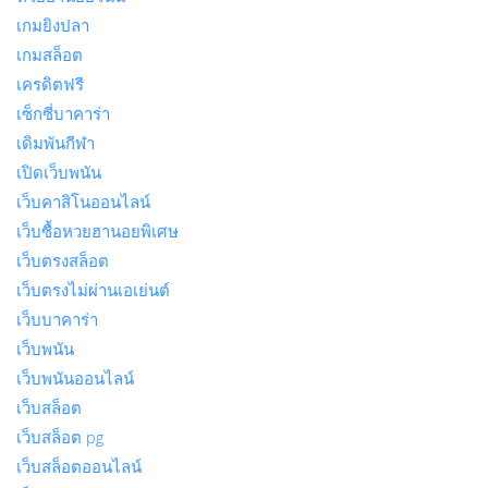
เกมยิงปลา
เกมสล็อต
เครดิตฟรี
เซ็กซี่บาคาร่า
เดิมพันกีฬา
เปิดเว็บพนัน
เว็บคาสิโนออนไลน์
เว็บซื้อหวยฮานอยพิเศษ
เว็บตรงสล็อต
เว็บตรงไม่ผ่านเอเย่นต์
เว็บบาคาร่า
เว็บพนัน
เว็บพนันออนไลน์
เว็บสล็อต
เว็บสล็อต pg
เว็บสล็อตออนไลน์