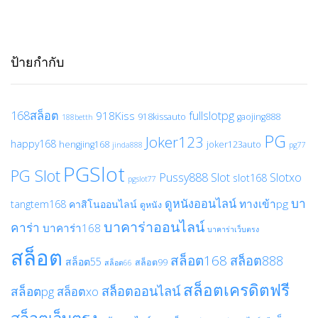
ป้ายกำกับ
168สล็อต
fullslotpg
918Kiss
918kissauto
gaojing888
188betth
PG
Joker123
happy168
hengjing168
joker123auto
jinda888
pg77
PGSlot
PG Slot
Pussy888
Slot
Slotxo
slot168
pgslot77
บา
ดูหนังออนไลน์
ทางเข้าpg
tangtem168
คาสิโนออนไลน์
ดูหนัง
บาคาร่าออนไลน์
คาร่า
บาคาร่า168
บาคาร่าเว็บตรง
สล็อต
สล็อต168
สล็อต888
สล็อต55
สล็อต99
สล็อต66
สล็อตเครดิตฟรี
สล็อตออนไลน์
สล็อตpg
สล็อตxo
สล็อตเว็บตรง