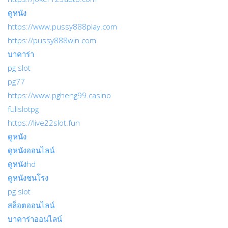
ดูหนัง
https://www.pussy888play.com
https://pussy888win.com
บาคาร่า
pg slot
pg77
https://www.pgheng99.casino
fullslotpg
https://live22slot.fun
ดูหนัง
ดูหนังออนไลน์
ดูหนังhd
ดูหนังชนโรง
pg slot
สล็อตออนไลน์
บาคาร่าออนไลน์