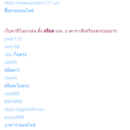
https://www.punpro777.us/
ซื้อหวยออนไลน์
เว็บคาสิโนน่าเล่น ทั้ง
สล็อต
และ
บาคาร่า
ตึงจริงแตกบ่อยมาก
joker123
slot168
slot เว็บตรง
slot99
สล็อต66
slot44
สล็อตเว็บตรง
slot888
JINDA888
https://pgslot99.run
pussy888
บาคาร่าออนไลน์