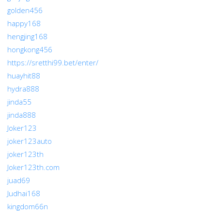
golden456
happy168
hengjing168
hongkong456
https://sretthi99.bet/enter/
huayhit88
hydra888
jinda55
jinda888
Joker123
joker123auto
joker123th
Joker123th.com
juad69
Judhai168
kingdom66n