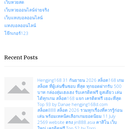
เว็บหวยสด
เว็บหวยออนไลน์จ่ายจริง
เว็บแทงบอลออนไลน์
แทงบอลออนไลน์
โจ๊กเกอร์123
Recent Posts
Hengjing168 31 กันยายน 2026 สล็อต168 เกม
สล็อต ที่ผู้เล่นชื่นชอบ ที่สุด ทุกยอดฝากรับ 500
บาท กล่องสุ่มเฮงเฮง รับเครดิตฟรี ยูสเดียว เล่น
ได้ทุกเกม สล็อต168 แจก เครดิตฟรี เยอะที่สุด
Top 93 by Danae hengjing168d.com
สล็อต888 สล็อต 2026 รวมทุกเรื่องที่ควรรู้ก่อน
เล่น พร้อมเทคนิคเลือกเกมยอดนิยม 11 July
2569 website ตรง jin888.asia คาสิโน เว็บ
ใหญ่ เครดิตฟรี Top 52 by Torri