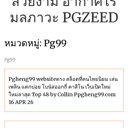
สวยงาม อากาศไร้
มลภาวะ PGZEED
หมวดหมู่:
Pg99
Pg99
Pgheng99 websiteตรง สล็อตที่คนไทยนิยม เล่น
เพลิน แตกบ่อย โบนัสออกถี่ คาสิโน เว็บเปิดใหม่
ใหม่ล่าสุด Top 48 by Collin Ppgheng99.com
16 APR 26