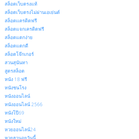
สล็อตเว็บตรงแท้
สล็อตเว็บตรงไม่ผ่านเอเย่นต์
สล็อตเเครดิตฟรี
สล็อตแจกเครดิตฟรี
สล็อตแตกง่าย
สล็อตแตกดี
สล็อตโจ๊กเกอร์
สวนสุนันทา
สูตรสล็อต
หนัง 18 ฟรี
หนังชนโรง
หนังออนไลน์
หนังออนไลน์ 2566
หนังโป๊69
หนังใหม่
หวยออนไลน์24
หวยฮานอยวันนี้