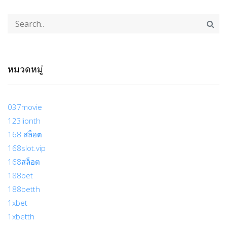
หมวดหมู่
037movie
123lionth
168 สล็อต
168slot.vip
168สล็อต
188bet
188betth
1xbet
1xbetth