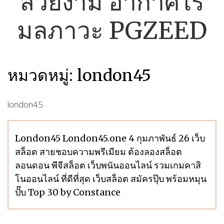
สวยงาม อากาศไร้
มลภาวะ PGZEED
หมวดหมู่:
london45
london45
London45 London45.one 4 กุมภาพันธ์ 26 เว็บ
สล็อต สายชอบความพรีเมียม ต้องลองสล็อต
ลอนดอน พีจีสล็อต เว็บพนันออนไลน์ รวมเกมคาสิ
โนออนไลน์ ที่ดีที่สุด เว็บสล็อต สมัครปุ๊บ พร้อมหมุน
ปั๊บ Top 30 by Constance