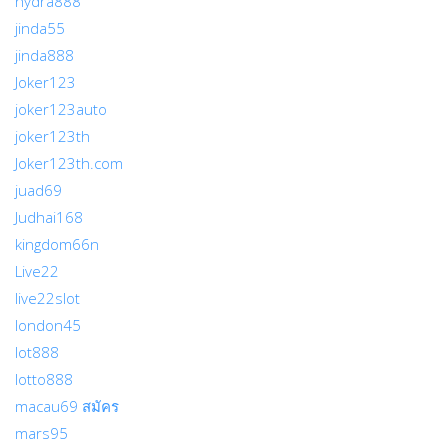
hydra888
jinda55
jinda888
Joker123
joker123auto
joker123th
Joker123th.com
juad69
Judhai168
kingdom66n
Live22
live22slot
london45
lot888
lotto888
macau69 สมัคร
mars95