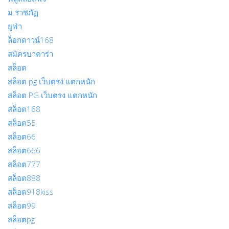
ม.ราชภัฏ
ยูฟ่า
ล็อกดาวน์168
สมัครบาคาร่า
สล็อต
สล็อต pg เว็บตรง แตกหนัก
สล็อต PG เว็บตรง แตกหนัก
สล็อต168
สล็อต55
สล็อต66
สล็อต666
สล็อต777
สล็อต888
สล็อต918kiss
สล็อต99
สล็อตpg