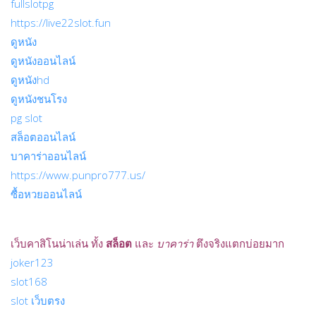
fullslotpg
https://live22slot.fun
ดูหนัง
ดูหนังออนไลน์
ดูหนังhd
ดูหนังชนโรง
pg slot
สล็อตออนไลน์
บาคาร่าออนไลน์
https://www.punpro777.us/
ซื้อหวยออนไลน์
เว็บคาสิโนน่าเล่น ทั้ง
สล็อต
และ
บาคาร่า
ตึงจริงแตกบ่อยมาก
joker123
slot168
slot เว็บตรง