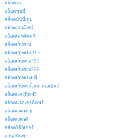
สล็อตxo
สล็อตพุซซี่
สล็อตมันนี่เกม
สล็อตออนไลน์
สล็อตเครดิตฟรี
สล็อตเว็บตรง
สล็อตเว็บตรง 168
สล็อตเว็บตรง789
สล็อตเว็บตรง789
สล็อตเว็บตรงแท้
สล็อตเว็บตรงไม่ผ่านเอเย่นต์
สล็อตเเครดิตฟรี
สล็อตแจกเครดิตฟรี
สล็อตแตกง่าย
สล็อตแตกดี
สล็อตโจ๊กเกอร์
สวนสุนันทา