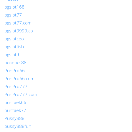
pgslot168
pgslot77
pgslot77.com
pgslot9999.co
pgslotceo
pgslotfish
pgslotth
pokebet88
PunPro66
PunPro66.com
PunPro777
PunPro777.com
puntaek66
puntaek77
Pussy888
pussy888fun