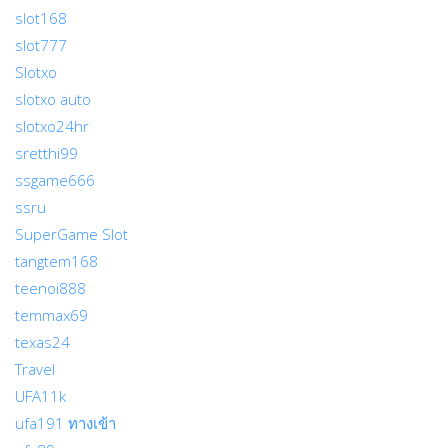
slot168
slot777
Slotxo
slotxo auto
slotxo24hr
sretthi99
ssgame666
ssru
SuperGame Slot
tangtem168
teenoi888
temmax69
texas24
Travel
UFA11k
ufa191 ทางเข้า