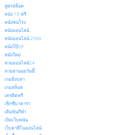
สูตรสล็อต
หนัง 18 ฟรี
หนังชนโรง
หนังออนไลน์
หนังออนไลน์ 2566
หนังโป๊69
หนังใหม่
หวยออนไลน์24
หวยฮานอยวันนี้
เกมยิงปลา
เกมสล็อต
เครดิตฟรี
เซ็กซี่บาคาร่า
เดิมพันกีฬา
เปิดเว็บพนัน
เว็บคาสิโนออนไลน์