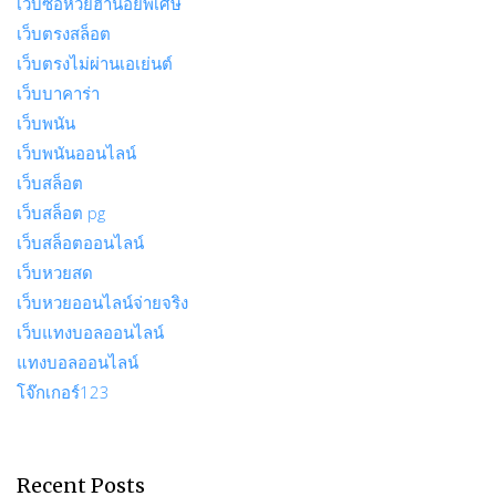
เว็บซื้อหวยฮานอยพิเศษ
เว็บตรงสล็อต
เว็บตรงไม่ผ่านเอเย่นต์
เว็บบาคาร่า
เว็บพนัน
เว็บพนันออนไลน์
เว็บสล็อต
เว็บสล็อต pg
เว็บสล็อตออนไลน์
เว็บหวยสด
เว็บหวยออนไลน์จ่ายจริง
เว็บแทงบอลออนไลน์
แทงบอลออนไลน์
โจ๊กเกอร์123
Recent Posts