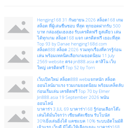
Hengjing168 31 กันยายน 2026 สล็อต168 เกม
สล็อต ที่ผู้เล่นชื่นชอบ ที่สุด ทุกยอดฝากรับ 500
บาท กล่องสุ่มเฮงเฮง รับเครดิตฟรี ยูสเดียว เล่น
ได้ทุกเกม สล็อต168 แจก เครดิตฟรี เยอะที่สุด
Top 93 by Danae hengjing168d.com
สล็อต888 สล็อต 2026 รวมทุกเรื่องที่ควรรู้ก่อน
เล่น พร้อมเทคนิคเลือกเกมยอดนิยม 11 July
2569 website ตรง jin888.asia คาสิโน เว็บ
ใหญ่ เครดิตฟรี Top 52 by Torri
เว็บเปิดใหม่ สล็อต888 webแจกหนัก สล็อต
ออนไลน์มาแรง รวมเกมยอดนิยม พร้อมเคล็ดลับ
ก่อนเริ่มเล่น เครดิตฟรี Top 70 by Elmer
Jin888.asia 19 September 2026 พนัน
ออนไลน์
บาคาร่า 3 JUL 69 บาคาร่า168 รู้ก่อนเลือกโต๊ะ
เล่นได้มั่นใจกว่า เซียนตัดเซียน รับโบนัส
30%ยิ่งเล่นยิ่งได้ แคชแบค 10% ระบบอัตโนมัติ
เจ้าแรก เว็บดี มีโต๊ะให้เลือกเยอะ บาคาร่า168