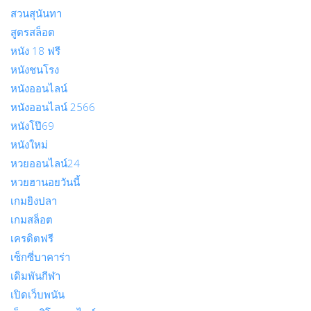
สวนสุนันทา
สูตรสล็อต
หนัง 18 ฟรี
หนังชนโรง
หนังออนไลน์
หนังออนไลน์ 2566
หนังโป๊69
หนังใหม่
หวยออนไลน์24
หวยฮานอยวันนี้
เกมยิงปลา
เกมสล็อต
เครดิตฟรี
เซ็กซี่บาคาร่า
เดิมพันกีฬา
เปิดเว็บพนัน