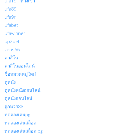
ufa191 ทางเข้า
ufa89
ufa9r
ufabet
ufawinner
up2bet
zeus66
คาสิโน
คาสิโนออนไลน์
ชื่อหมวดหมู่ใหม่
ดูหนัง
ดูหนังหนังออนไลน์
ดูหนังออนไลน์
ถูกหวย88
ทดลองเล่นpg
ทดลองเล่นสล็อต
ทดลองเล่นสล็อต pg