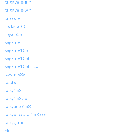
pussy888fun
pussy888win
qr code
rockstar66m
royal558
sagame
sagame168
sagame168th
sagame168th.com
sawan888
sbobet
sexy168
sexy168vip
sexyauto168
sexybaccarat168.com
sexygame
Slot