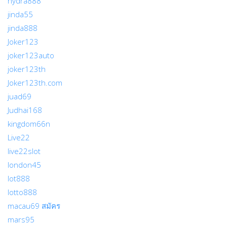
hydra888
jinda55
jinda888
Joker123
joker123auto
joker123th
Joker123th.com
juad69
Judhai168
kingdom66n
Live22
live22slot
london45
lot888
lotto888
macau69 สมัคร
mars95