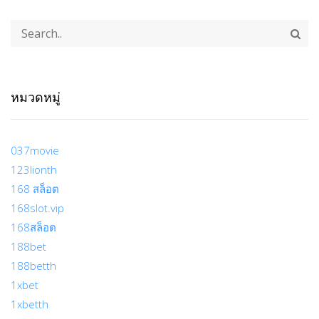
หมวดหมู่
037movie
123lionth
168 สล็อต
168slot.vip
168สล็อต
188bet
188betth
1xbet
1xbetth