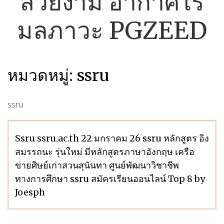
สวยงาม อากาศไร้
มลภาวะ PGZEED
หมวดหมู่:
ssru
ssru
Ssru ssru.ac.th 22 มกราคม 26 ssru หลักสูตร อิง
สมรรถนะ รุ่นใหม่ มีหลักสูตรภาษาอังกฤษ เครือ
ข่ายศิษย์เก่าสวนสุนันทา ศูนย์พัฒนาวิชาชีพ
ทางการศึกษา ssru สมัครเรียนออนไลน์ Top 8 by
Joesph