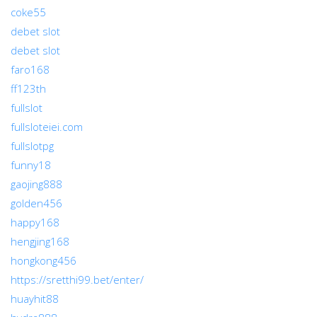
coke55
debet slot
debet slot
faro168
ff123th
fullslot
fullsloteiei.com
fullslotpg
funny18
gaojing888
golden456
happy168
hengjing168
hongkong456
https://sretthi99.bet/enter/
huayhit88