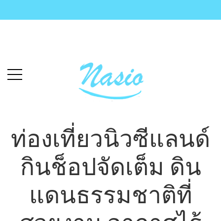
Skip
Skip
to
to
main
content
menu
ท่องเที่ยวนิวซีแลนด์
กินช็อปจัดเต็ม ดิน
แดนธรรมชาติที่