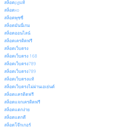
สล็อตpgแท้
สล็อตxo
สล็อตพุซซี่
สล็อตมันนี่เกม
สล็อตออนไลน์
สล็อตเครดิตฟรี
สล็อตเว็บตรง
สล็อตเว็บตรง 168
สล็อตเว็บตรง789
สล็อตเว็บตรง789
สล็อตเว็บตรงแท้
สล็อตเว็บตรงไม่ผ่านเอเย่นต์
สล็อตเเครดิตฟรี
สล็อตแจกเครดิตฟรี
สล็อตแตกง่าย
สล็อตแตกดี
สล็อตโจ๊กเกอร์