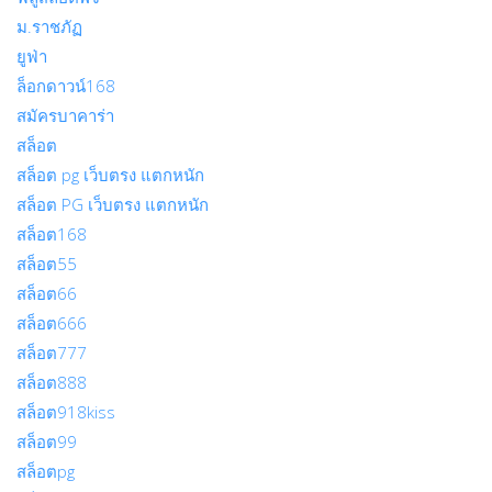
ม.ราชภัฏ
ยูฟ่า
ล็อกดาวน์168
สมัครบาคาร่า
สล็อต
สล็อต pg เว็บตรง แตกหนัก
สล็อต PG เว็บตรง แตกหนัก
สล็อต168
สล็อต55
สล็อต66
สล็อต666
สล็อต777
สล็อต888
สล็อต918kiss
สล็อต99
สล็อตpg