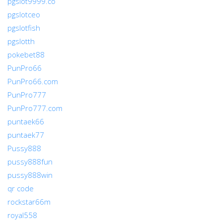
pgslot9999.co
pgslotceo
pgslotfish
pgslotth
pokebet88
PunPro66
PunPro66.com
PunPro777
PunPro777.com
puntaek66
puntaek77
Pussy888
pussy888fun
pussy888win
qr code
rockstar66m
royal558