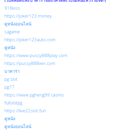
918kiss
https://joker123.money
ดูหนังออนไลน์
sagame
https://joker123auto.com
ดูหนัง
https://www.pussy888play.com
https://pussy888win.com
บาคาร่า
pg slot
pg77
https://www.pgheng99.casino
fullslotpg
https://live22slot.fun
ดูหนัง
ดูหนังออนไลน์