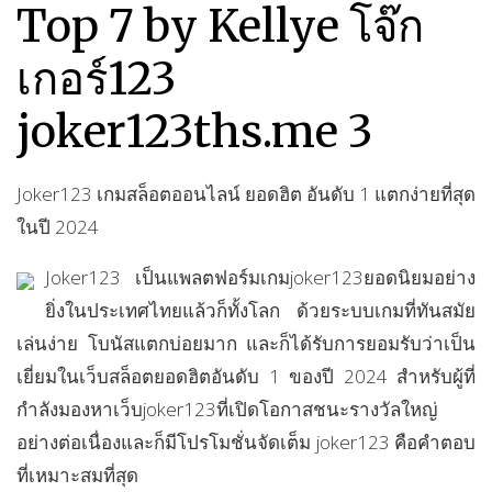
Top 7 by Kellye โจ๊ก
เกอร์123
joker123ths.me 3
Joker123 เกมสล็อตออนไลน์ ยอดฮิต อันดับ 1 แตกง่ายที่สุด
ในปี 2024
Joker123 เป็นแพลตฟอร์มเกมjoker123ยอดนิยมอย่าง
ยิ่งในประเทศไทยแล้วก็ทั้งโลก ด้วยระบบเกมที่ทันสมัย
เล่นง่าย โบนัสแตกบ่อยมาก และก็ได้รับการยอมรับว่าเป็น
เยี่ยมในเว็บสล็อตยอดฮิตอันดับ 1 ของปี 2024 สำหรับผู้ที่
กำลังมองหาเว็บjoker123ที่เปิดโอกาสชนะรางวัลใหญ่
อย่างต่อเนื่องและก็มีโปรโมชั่นจัดเต็ม joker123 คือคำตอบ
ที่เหมาะสมที่สุด