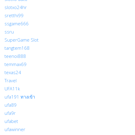
slotxo24hr
sretthi99
ssgame666
ssru
SuperGame Slot
tangtem168
teenoi888
temmax69
texas24
Travel
UFA11k
ufa191 ทางเข้า
ufa89
ufa9r
ufabet
ufawinner