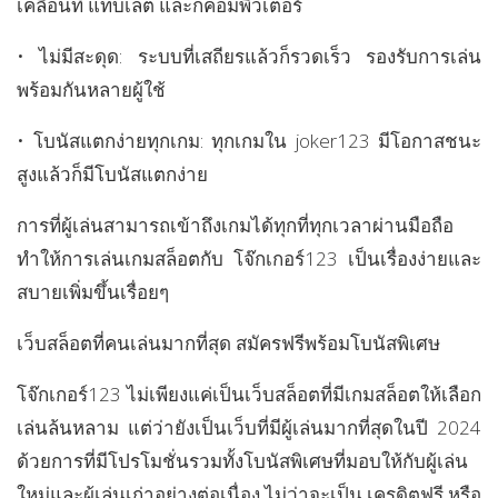
เคลื่อนที่ แท็บเล็ต และก็คอมพิวเตอร์
• ไม่มีสะดุด: ระบบที่เสถียรแล้วก็รวดเร็ว รองรับการเล่น
พร้อมกันหลายผู้ใช้
• โบนัสแตกง่ายทุกเกม: ทุกเกมใน joker123 มีโอกาสชนะ
สูงแล้วก็มีโบนัสแตกง่าย
การที่ผู้เล่นสามารถเข้าถึงเกมได้ทุกที่ทุกเวลาผ่านมือถือ
ทำให้การเล่นเกมสล็อตกับ โจ๊กเกอร์123 เป็นเรื่องง่ายและ
สบายเพิ่มขึ้นเรื่อยๆ
เว็บสล็อตที่คนเล่นมากที่สุด สมัครฟรีพร้อมโบนัสพิเศษ
โจ๊กเกอร์123 ไม่เพียงแค่เป็นเว็บสล็อตที่มีเกมสล็อตให้เลือก
เล่นล้นหลาม แต่ว่ายังเป็นเว็บที่มีผู้เล่นมากที่สุดในปี 2024
ด้วยการที่มีโปรโมชั่นรวมทั้งโบนัสพิเศษที่มอบให้กับผู้เล่น
ใหม่และผู้เล่นเก่าอย่างต่อเนื่อง ไม่ว่าจะเป็น เครดิตฟรี หรือ