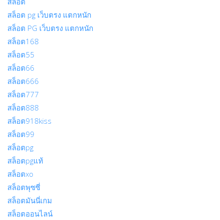
สล็อต
สล็อต pg เว็บตรง แตกหนัก
สล็อต PG เว็บตรง แตกหนัก
สล็อต168
สล็อต55
สล็อต66
สล็อต666
สล็อต777
สล็อต888
สล็อต918kiss
สล็อต99
สล็อตpg
สล็อตpgแท้
สล็อตxo
สล็อตพุซซี่
สล็อตมันนี่เกม
สล็อตออนไลน์