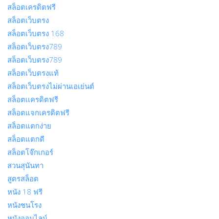
สล็อตเครดิตฟรี
สล็อตเว็บตรง
สล็อตเว็บตรง 168
สล็อตเว็บตรง789
สล็อตเว็บตรง789
สล็อตเว็บตรงแท้
สล็อตเว็บตรงไม่ผ่านเอเย่นต์
สล็อตเเครดิตฟรี
สล็อตแจกเครดิตฟรี
สล็อตแตกง่าย
สล็อตแตกดี
สล็อตโจ๊กเกอร์
สวนสุนันทา
สูตรสล็อต
หนัง 18 ฟรี
หนังชนโรง
หนังออนไลน์