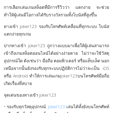
การเลือกเล่นเกมสล็อตที่มีการรีวิวว่า แตกง่าย จะช่วย
ทำให้ผู้เล่นมีโอกาสได้รับรางวัลรวมทั้งโบนัสที่สูงขึ้น
ทางเข้า joker123 รองรับโทรศัพท์เคลื่อนที่ทุกระบบ โบนัส
แตกง่ายทุกเกม
ปากทางเข้า joker123 ถูกวางแบบมาเพื่อให้ผู้เล่นสามารถ
เข้าถึงเกมสล็อตออนไลน์ได้อย่างง่ายดาย ไม่ว่าจะใช้วัสดุ
อุปกรณ์ใด ดังเช่นว่า มือถือ คอมพิวเตอร์ หรือแท็บเล็ต นอก
เหนือจากนั้นยังรองรับทุกระบบปฏิบัติการไม่ว่าจะเป็น iOS
หรือ Android ทำให้การเล่นเกมjoker123บนโทรศัพท์มือถือ
เกิดเรื่องที่สบาย
จุดเด่นของทางเข้า joker123
• รองรับทุกวัสดุอุปกรณ์:
joker123
เล่นได้ทั้งยังบนโทรศัพท์