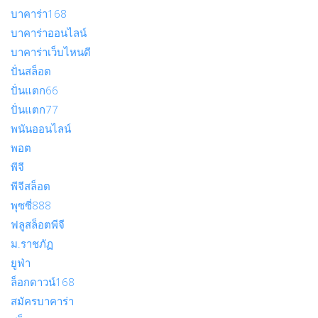
บาคาร่า168
บาคาร่าออนไลน์
บาคาร่าเว็บไหนดี
ปั่นสล็อต
ปั่นแตก66
ปั่นแตก77
พนันออนไลน์
พอต
พีจี
พีจีสล็อต
พุซซี่888
ฟลูสล็อตพีจี
ม.ราชภัฏ
ยูฟ่า
ล็อกดาวน์168
สมัครบาคาร่า