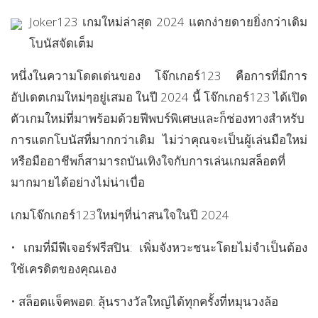
Joker123 เกมใหม่ล่าสุด 2024 แตกง่ายดายยิ่งกว่าเดิม
โบนัสจัดเต็ม
หนึ่งในความโดดเด่นของ โจ๊กเกอร์123 คือการที่มีการ
อัปเดตเกมใหม่ๆอยู่เสมอ ในปี 2024 นี้ โจ๊กเกอร์123 ได้เปิด
ตัวเกมใหม่ที่มาพร้อมด้วยฟีพบร์พิเศษและก็ช่องทางสำหรับ
การแตกโบนัสที่มากกว่าเดิม ไม่ว่าคุณจะเป็นผู้เล่นมือใหม่
หรือมืออาชีพก็สามารถบันเทิงใจกับการเล่นเกมสล็อตที่
มากมายได้อย่างไม่น่าเบื่อ
เกมโจ๊กเกอร์123ใหม่ๆที่น่าสนใจในปี 2024
• เกมที่มีฟีเจอร์ฟรีสปิน: เพิ่มจังหวะชนะโดยไม่จำเป็นต้อง
ใช้เครดิตของคุณเอง
• สล็อตแจ็คพอต: ลุ้นรางวัลใหญ่ได้ทุกครั้งที่หมุนวงล้อ