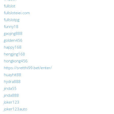
fullslot
fullsloteiei.com
fullslotpg
funny18
gaojing888
golden456
happy168
hengjing168
hongkong456
https://sretthi99.bet/enter/
huayhit88
hydra888
jinda55
jinda888
Joker123
joker123auto