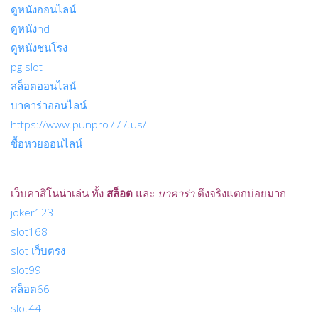
ดูหนังออนไลน์
ดูหนังhd
ดูหนังชนโรง
pg slot
สล็อตออนไลน์
บาคาร่าออนไลน์
https://www.punpro777.us/
ซื้อหวยออนไลน์
เว็บคาสิโนน่าเล่น ทั้ง
สล็อต
และ
บาคาร่า
ตึงจริงแตกบ่อยมาก
joker123
slot168
slot เว็บตรง
slot99
สล็อต66
slot44