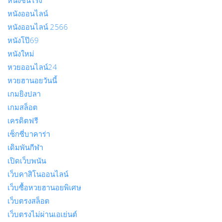
หนังออนไลน์
หนังออนไลน์ 2566
หนังโป๊69
หนังใหม่
หวยออนไลน์24
หวยฮานอยวันนี้
เกมยิงปลา
เกมสล็อต
เครดิตฟรี
เซ็กซี่บาคาร่า
เดิมพันกีฬา
เปิดเว็บพนัน
เว็บคาสิโนออนไลน์
เว็บซื้อหวยฮานอยพิเศษ
เว็บตรงสล็อต
เว็บตรงไม่ผ่านเอเย่นต์