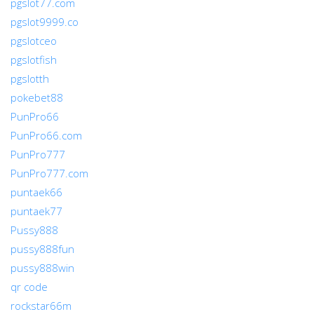
pgslot77.com
pgslot9999.co
pgslotceo
pgslotfish
pgslotth
pokebet88
PunPro66
PunPro66.com
PunPro777
PunPro777.com
puntaek66
puntaek77
Pussy888
pussy888fun
pussy888win
qr code
rockstar66m