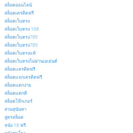
สล็อตออนไลน์
สล็อตเครดิตฟรี
สล็อตเว็บตรง
สล็อตเว็บตรง 168
สล็อตเว็บตรง789
สล็อตเว็บตรง789
สล็อตเว็บตรงแท้
สล็อตเว็บตรงไม่ผ่านเอเย่นต์
สล็อตเเครดิตฟรี
สล็อตแจกเครดิตฟรี
สล็อตแตกง่าย
สล็อตแตกดี
สล็อตโจ๊กเกอร์
สวนสุนันทา
สูตรสล็อต
หนัง 18 ฟรี
หนังชนโรง