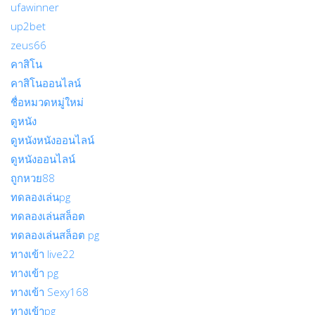
ufawinner
up2bet
zeus66
คาสิโน
คาสิโนออนไลน์
ชื่อหมวดหมู่ใหม่
ดูหนัง
ดูหนังหนังออนไลน์
ดูหนังออนไลน์
ถูกหวย88
ทดลองเล่นpg
ทดลองเล่นสล็อต
ทดลองเล่นสล็อต pg
ทางเข้า live22
ทางเข้า pg
ทางเข้า Sexy168
ทางเข้าpg