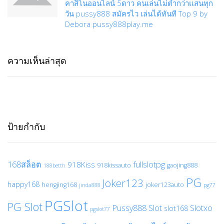
คาสิโนออนไลน์ 5ดาว คนเล่นไม่ต่ำกว่าแสนทุก
วัน pussy888 สมัครไว เล่นได้ทันที Top 9 by
Debora pussy888play.me
ความเห็นล่าสุด
ป้ายกำกับ
168สล็อต
fullslotpg
918Kiss
918kissauto
gaojing888
188betth
PG
Joker123
happy168
hengjing168
joker123auto
jinda888
pg77
PGSlot
PG Slot
Pussy888
Slot
Slotxo
slot168
pgslot77