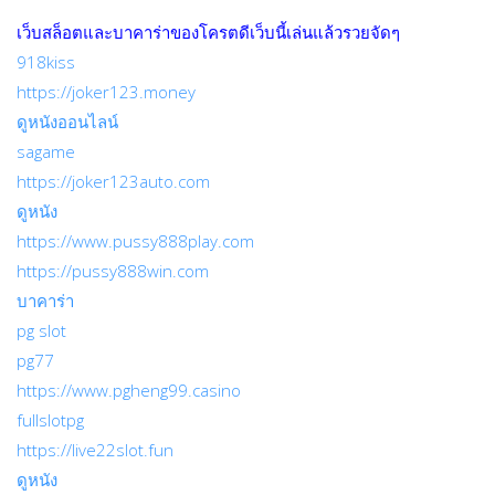
เว็บสล็อตและบาคาร่าของโครตดีเว็บนี้เล่นแล้วรวยจัดๆ
918kiss
https://joker123.money
ดูหนังออนไลน์
sagame
https://joker123auto.com
ดูหนัง
https://www.pussy888play.com
https://pussy888win.com
บาคาร่า
pg slot
pg77
https://www.pgheng99.casino
fullslotpg
https://live22slot.fun
ดูหนัง