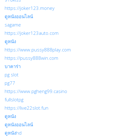
https://joker123.money
ดูหนังออนไลน์
sagame
https://joker123auto.com
ดูหนัง
https://www.pussy888play.com
https://pussy888win.com
บาคาร่า
pg slot
pg77
https://www.pgheng99.casino
fullslotpg
https://live22slot.fun
ดูหนัง
ดูหนังออนไลน์
ดูหนังhd