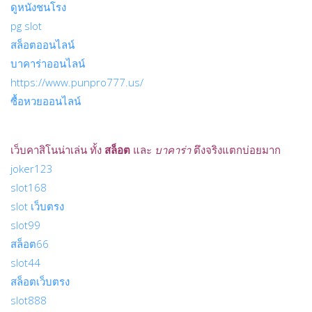
ดูหนังชนโรง
pg slot
สล็อตออนไลน์
บาคาร่าออนไลน์
https://www.punpro777.us/
ซื้อหวยออนไลน์
เว็บคาสิโนน่าเล่น ทั้ง
สล็อต
และ
บาคาร่า
ตึงจริงแตกบ่อยมาก
joker123
slot168
slot เว็บตรง
slot99
สล็อต66
slot44
สล็อตเว็บตรง
slot888