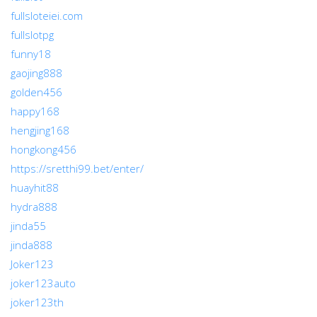
fullsloteiei.com
fullslotpg
funny18
gaojing888
golden456
happy168
hengjing168
hongkong456
https://sretthi99.bet/enter/
huayhit88
hydra888
jinda55
jinda888
Joker123
joker123auto
joker123th