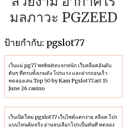
สวยงาม อากาศไร้
มลภาวะ PGZEED
ป้ายกำกับ:
pgslot77
เว็บแม่ pg77 websiteแจกหนัก เว็บสล็อตอันดับ
ต้นๆ ที่ครบทั้งเกมดัง โปรแรง และฝากถอนเร็ว
ทดลองเล่น Top 50 by Kam Pgslot77.art 15
June 26 casino
เว็บเปิดใหม่ pgslot77 เว็บไซต์แตกง่าย สล็อต โปร
แบบไหนคุ้มจริง อ่านจบเลือกโปรเป็นทันที ทดลอง