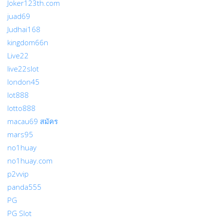
Joker123th.com
juad69
Judhai168
kingdom66n
Live22
live22slot
london45
lot888
lotto888
macau69 สมัคร
mars95
no1huay
no1huay.com
p2vvip
panda555
PG
PG Slot