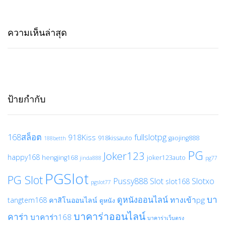
ความเห็นล่าสุด
ป้ายกำกับ
168สล็อต
fullslotpg
918Kiss
918kissauto
gaojing888
188betth
PG
Joker123
happy168
hengjing168
joker123auto
jinda888
pg77
PGSlot
PG Slot
Pussy888
Slot
Slotxo
slot168
pgslot77
บา
ดูหนังออนไลน์
ทางเข้าpg
tangtem168
คาสิโนออนไลน์
ดูหนัง
บาคาร่าออนไลน์
คาร่า
บาคาร่า168
บาคาร่าเว็บตรง