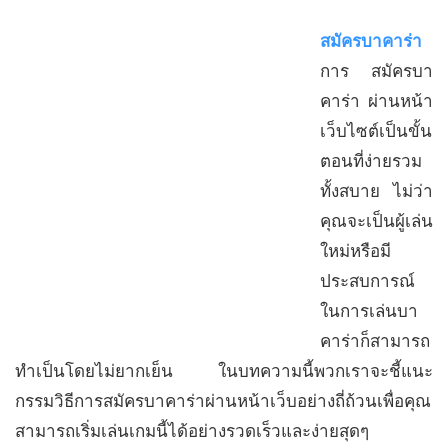
สมัครบาคาร่า
การ สมัครบา
คาร่า ผ่านหน้า
เว็บไซต์เป็นขั้น
ตอนที่ง่ายรวม
ทั้งสบาย ไม่ว่า
คุณจะเป็นผู้เล่น
ใหม่หรือมี
ประสบการณ์
ในการเล่นบา
คาร่าก็สามารถ
ทำเป็นโดยไม่ยากเย็น ในบทความนี้พวกเราจะชี้แนะ
กรรมวิธีการสมัครบาคาร่าผ่านหน้าเว็บอย่างถี่ถ้วนเพื่อคุณ
สามารถเริ่มเล่นเกมนี้ได้อย่างรวดเร็วและง่ายสุดๆ