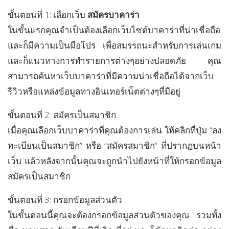
ขั้นตอนที่ 1: เลือกเว็บ
สมัครบาคาร่า
ในขั้นแรกคุณจำเป็นต้องเลือกเว็บไซต์บาคาร่าที่น่าเชื่อถือ
และก็มีความเป็นมือโปร เพื่อสมรรถนะสำหรับการเล่นเกม
และก็แนวทางการทำรายการต่างๆอย่างปลอดภัย คุณ
สามารถค้นหาเว็บบาคาร่าที่มีความน่าเชื่อถือได้จากเว็บ
รีวิวหรือแหล่งข้อมูลทางอินเทอร์เน็ตต่างๆที่มีอยู่
ขั้นตอนที่ 2: สมัครเป็นสมาชิก
เมื่อคุณเลือกเว็บบาคาร่าที่คุณต้องการเล่น ให้คลิกที่ปุ่ม “ลง
ทะเบียนเป็นสมาชิก” หรือ “สมัครสมาชิก” ที่ปรากฏบนหน้า
เว็บ แล้วหลังจากนั้นคุณจะถูกนำไปยังหน้าที่ให้กรอกข้อมูล
สมัครเป็นสมาชิก
ขั้นตอนที่ 3: กรอกข้อมูลส่วนตัว
ในขั้นตอนนี้คุณจะต้องกรอกข้อมูลส่วนตัวของคุณ รวมทั้ง