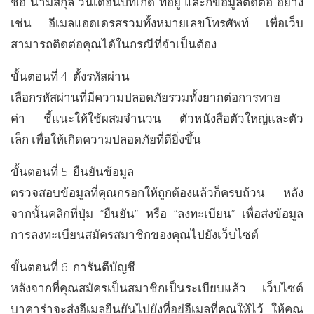
ชื่อ นามสกุล วันเดือนปีที่เกิด ที่อยู่ และก็ข้อมูลติดต่อ อย่าง
เช่น อีเมลแอดเดรสรวมทั้งหมายเลขโทรศัพท์ เพื่อเว็บ
สามารถติดต่อคุณได้ในกรณีที่จำเป็นต้อง
ขั้นตอนที่ 4: ตั้งรหัสผ่าน
เลือกรหัสผ่านที่มีความปลอดภัยรวมทั้งยากต่อการทาย
ค่า ชี้แนะให้ใช้ผสมจำนวน ตัวหนังสือตัวใหญ่และตัว
เล็ก เพื่อให้เกิดความปลอดภัยที่ดียิ่งขึ้น
ขั้นตอนที่ 5: ยืนยันข้อมูล
ตรวจสอบข้อมูลที่คุณกรอกให้ถูกต้องแล้วก็ครบถ้วน หลัง
จากนั้นคลิกที่ปุ่ม “ยืนยัน” หรือ “ลงทะเบียน” เพื่อส่งข้อมูล
การลงทะเบียนสมัครสมาชิกของคุณไปยังเว็บไซต์
ขั้นตอนที่ 6: การันตีบัญชี
หลังจากที่คุณสมัครเป็นสมาชิกเป็นระเบียบแล้ว เว็บไซต์
บาคาร่าจะส่งอีเมลยืนยันไปยังที่อยู่อีเมลที่คุณให้ไว้ ให้คุณ