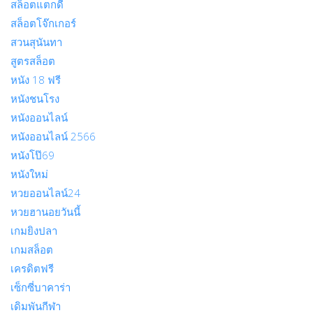
สล็อตแตกดี
สล็อตโจ๊กเกอร์
สวนสุนันทา
สูตรสล็อต
หนัง 18 ฟรี
หนังชนโรง
หนังออนไลน์
หนังออนไลน์ 2566
หนังโป๊69
หนังใหม่
หวยออนไลน์24
หวยฮานอยวันนี้
เกมยิงปลา
เกมสล็อต
เครดิตฟรี
เซ็กซี่บาคาร่า
เดิมพันกีฬา