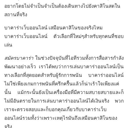
อยากโดยไม่จำเป็นจำเป็นต้องเดินทางไปยังคาสิโนสดใน
สถานที่จริง
บาคาร่าเว็บออนไลน์ เสมือนคาสิโนของจริงไหม
บาคาร่าเว็บออนไลน์: ตัวเลือกที่ใหม่ๆสำหรับทุกคนที่ชอบ
เล่น
สมัครบาคาร่า
ในช่วงปัจจุบันที่ไอทีรวมทั้งการสื่อสารกำลัง
พัฒนาอย่างเร็ว เราได้พบว่าการเล่นบาคาร่าออนไลน์เป็น
ทางเลือกที่สุดยอดสำหรับผู้รักการพนัน บาคาร่าออนไลน์
ไม่ใช่เพียงเกมการพนันที่ครึกครื้นแล้วก็น่าเร้าใจเพียงแค่
นั้น แม้กระนั้นยังเป็นเครื่องมือที่มีความสบายสบายและก็
ไม่มีอันตรายในการเล่นบาคาร่าออนไลน์ได้เงินจริง พวก
เราจะตรวจสอบและก็บอกคุณเกี่ยวกับบาคาร่าเว็บ
ออนไลน์รวมทั้งว่าเพราะเหตุไรมันถึงเสมือนคาสิโนของ
จริง