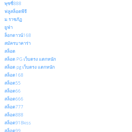
พุซซี่888
ฟลูสล็อตพีจี
ม.ราชภัฏ
ยูฟ่า
ล็อกดาวน์168
สมัครบาคาร่า
สล็อต
สล็อต PG เว็บตรง แตกหนัก
สล็อต pg เว็บตรง แตกหนัก
สล็อต168
สล็อต55
สล็อต66
สล็อต666
สล็อต777
สล็อต888
สล็อต918kiss
สล็อต99