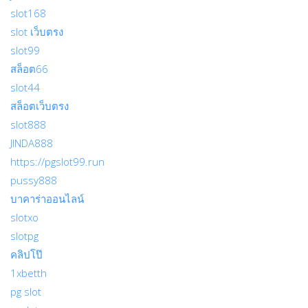
slot168
slot เว็บตรง
slot99
สล็อต66
slot44
สล็อตเว็บตรง
slot888
JINDA888
https://pgslot99.run
pussy888
บาคาร่าออนไลน์
slotxo
slotpg
คลิปโป๊
1xbetth
pg slot