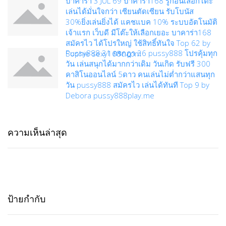
บาคาร่า 3 JUL 69 บาคาร่า168 รู้ก่อนเลือกโต๊ะ
เล่นได้มั่นใจกว่า เซียนตัดเซียน รับโบนัส
30%ยิ่งเล่นยิ่งได้ แคชแบค 10% ระบบอัตโนมัติ
เจ้าแรก เว็บดี มีโต๊ะให้เลือกเยอะ บาคาร่า168
สมัครไว ได้โปรใหญ่ ใช้สิทธิ์ทันใจ Top 62 by
Pussy888 31 กรกฎา 26 pussy888 โปรคุ้มทุก
Sophie sexy168c.com
วัน เล่นสนุกได้มากกว่าเดิม วันเกิด รับฟรี 300
คาสิโนออนไลน์ 5ดาว คนเล่นไม่ต่ำกว่าแสนทุก
วัน pussy888 สมัครไว เล่นได้ทันที Top 9 by
Debora pussy888play.me
ความเห็นล่าสุด
ป้ายกำกับ