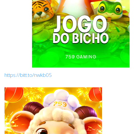
https://bitt.to/nwkb05