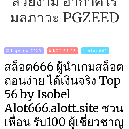
สวยงาม อากาศไร้
มลภาวะ PGZEED
1 ตุลาคม 2025
ROY PRICE
สล็อต666
สล็อต666 ผู้นำเกมสล็อต
ถอนง่าย ได้เงินจริง Top
56 by Isobel
Alot666.alott.site ชวน
เพื่อน รับ100 ผู้เชี่ยวชาญ