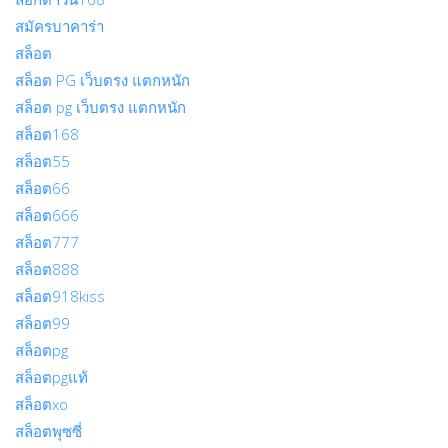
สมัครบาคาร่า
สล็อต
สล็อต PG เว็บตรง แตกหนัก
สล็อต pg เว็บตรง แตกหนัก
สล็อต168
สล็อต55
สล็อต66
สล็อต666
สล็อต777
สล็อต888
สล็อต918kiss
สล็อต99
สล็อตpg
สล็อตpgแท้
สล็อตxo
สล็อตพุซซี่