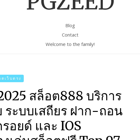
PGZEED
Blog
Contact
Welcome to the family!
อตเว็บตรง
2025 สล็อต888 บริการ
ัย ระบบเสถียร ฝาก-ถอน
ดรอยด์ และ IOS