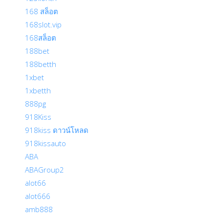
168 สล็อต
168slot.vip
168สล็อต
188bet
188betth
1xbet
1xbetth
888pg
918Kiss
918kiss ดาวน์โหลด
918kissauto
ABA
ABAGroup2
alot66
alot666
amb888