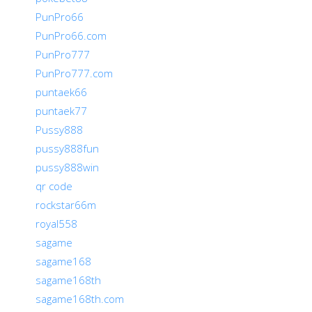
PunPro66
PunPro66.com
PunPro777
PunPro777.com
puntaek66
puntaek77
Pussy888
pussy888fun
pussy888win
qr code
rockstar66m
royal558
sagame
sagame168
sagame168th
sagame168th.com