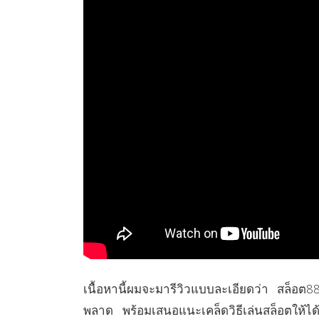
เนื้อหานี้ผมจะมารีวิวแบบละเอียดว่า สล็อต88
พลาด พร้อมเสนอแนะเคล็ดวิธีเล่นสล็อตให้ได้เ