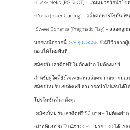
•Lucky Neko (PG SLOT) – เกมแมวกวักนำโชค
•Roma (Joker Gaming) – สล็อตทหารโรมัน ฟั
•Sweet Bonanza (Pragmatic Play) – สล็อตลูก
นอกเหนือจากนี้
GAOJING888
ยังมีรีวิวจากผู
ถอนได้โดยทันที
สมัครรับเครดิตฟรี ไม่ต้องฝาก ไม่ต้องแชร์
สำหรับผู้ใดที่ยังไม่เคยเล่นสล็อตมาก่อน ผมเ
สมัครใหม่รับเครดิตฟรี สามารถนำไปเล่นได้โด
โปรโมชั่นที่น่าดึงดูด
•สมัครใหม่ รับเครดิตฟรี 50 บาท – ไม่ต้องฝาก 
•ฝากทีแรก รับโบนัส 100% – ฝาก 100 ได้ 200