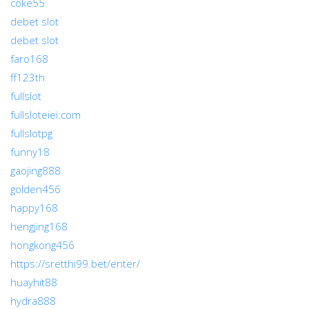
coke55
debet slot
debet slot
faro168
ff123th
fullslot
fullsloteiei.com
fullslotpg
funny18
gaojing888
golden456
happy168
hengjing168
hongkong456
https://sretthi99.bet/enter/
huayhit88
hydra888