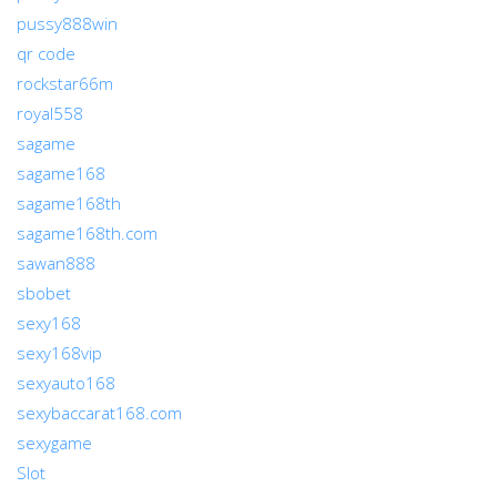
pussy888win
qr code
rockstar66m
royal558
sagame
sagame168
sagame168th
sagame168th.com
sawan888
sbobet
sexy168
sexy168vip
sexyauto168
sexybaccarat168.com
sexygame
Slot