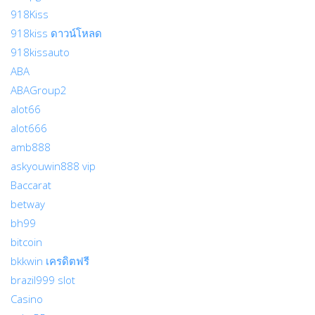
918Kiss
918kiss ดาวน์โหลด
918kissauto
ABA
ABAGroup2
alot66
alot666
amb888
askyouwin888 vip
Baccarat
betway
bh99
bitcoin
bkkwin เครดิตฟรี
brazil999 slot
Casino