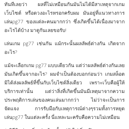
ทันทีเลยว่า ผลที่ไม่เหมือนกันมันไม่ได้มีสาเหตุจากเกม
เว็บไซต์ หรือดวงอะไรหรอกครับผม มันอยู่ที่แนวทางการ
เล่นpg77 ของแต่ละคนมากกว่า ซึ่งเกิดขึ้นได้เนื่องมาจาก
อะไรได้บ้าง มาดูกันเลยขอรับ!
เล่นเกม pg77 เช่นกัน แม้กระนั้นผลลัพธ์ต่างกัน เกิดจาก
อะไร?
แม้จะเลือกเกม pg77 แบบเดียวกัน แต่ว่าผลลัพธ์ต่างกันเลย
มันเกิดขึ้นจากอะไร? ผมจำเป็นต้องบอกก่อนว่า เกมสล็อต
มิได้ส่งผลลัพธ์ที่ขึ้นกับเว็บไซต์สิ่งเดียว เพราะเว็บคือผู้ให้
บริการเท่านั้น แต่ว่าสิ่งที่เกิดขึ้นมันมีเหตุมาจากความ
ประพฤติการเล่นของคนเล่นมากกว่า ไม่ว่าจะเป็นการ
จัดแจง การรับมือกับเหตุการณ์ต่างๆรวมทั้งการหยุด
เล่นpg77 ในแต่ละครั้ง นี่แหละนะครับคือความไม่เหมือน