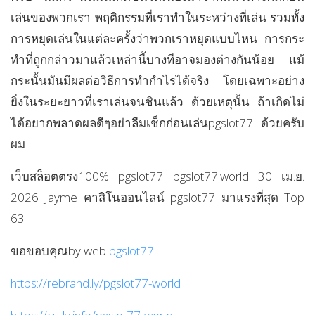
เล่นของพวกเรา พฤติกรรมที่เราทำในระหว่างที่เล่น รวมทั้ง
การหยุดเล่นในแต่ละครั้งว่าพวกเราหยุดแบบไหน การกระ
ทำที่ถูกกล่าวมาแล้วเหล่านี้บางทีอาจมองต่างกันน้อย แม้
กระนั้นมันมีผลต่อวิธีการทำกำไรได้จริง โดยเฉพาะอย่าง
ยิ่งในระยะยาวที่เราเล่นจนชินแล้ว ด้วยเหตุนั้น ถ้าเกิดไม่
ได้อยากพลาดผลดีๆอย่าลืมเช็กก่อนเล่นpgslot77 ด้วยครับ
ผม
เว็บสล็อตตรง100% pgslot77 pgslot77.world 30 เม.ย.
2026 Jayme คาสิโนออนไลน์ pgslot77 มาแรงที่สุด Top
63
ขอขอบคุณby web
pgslot77
https://rebrand.ly/pgslot77-world