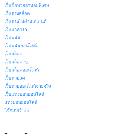
เว็บซื้อหวยฮานอยพิเศษ
เว็บตรงสล็อต
เว็บตรงไม่ผ่านเอเย่นต์
เว็บบาคาร่า
เว็บพนัน
เว็บพนันออนไลน์
เว็บสล็อต
เว็บสล็อต pg
เว็บสล็อตออนไลน์
เว็บหวยสด
เว็บหวยออนไลน์จ่ายจริง
เว็บแทงบอลออนไลน์
แทงบอลออนไลน์
โจ๊กเกอร์123