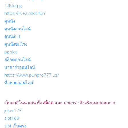
fullslotpg
https://live22slot.fun
ดูหนัง
ดูหนังออนไลน์
ดูหนังhd
ดูหนังชนโรง
pg slot
สล็อตออนไลน์
บาคาร่าออนไลน์
https://www.punpro777.us/
ซื้อหวยออนไลน์
เว็บคาสิโนน่าเล่น ทั้ง
สล็อต
และ
บาคาร่า
ตึงจริงแตกบ่อยมาก
joker123
slot168
slot เว็บตรง