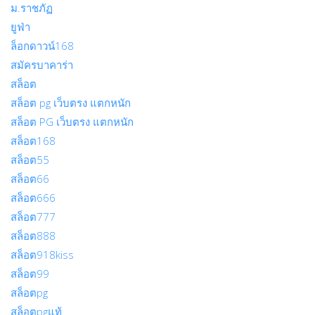
ม.ราชภัฏ
ยูฟ่า
ล็อกดาวน์168
สมัครบาคาร่า
สล็อต
สล็อต pg เว็บตรง แตกหนัก
สล็อต PG เว็บตรง แตกหนัก
สล็อต168
สล็อต55
สล็อต66
สล็อต666
สล็อต777
สล็อต888
สล็อต918kiss
สล็อต99
สล็อตpg
สล็อตpgแท้