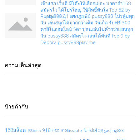
เจ้าแรก เว็บดี มีโต๊ะให้เลือกเยอะ บาคาร่า168
สมัครไว ได้โปรใหญ่ ใช้สิทธิ์ทันใจ Top 62 by
Pussy888 31 กรกฎา 26 pussy888 โปรคุ้มทุก
Sophie sexy168c.com
วัน เล่นสนุกได้มากกว่าเดิม วันเกิด รับฟรี 300
คาสิโนออนไลน์ 5ดาว คนเล่นไม่ต่ำกว่าแสนทุก
วัน pussy888 สมัครไว เล่นได้ทันที Top 9 by
Debora pussy888play.me
ความเห็นล่าสุด
ป้ายกำกับ
168สล็อต
fullslotpg
918Kiss
918kissauto
gaojing888
188betth