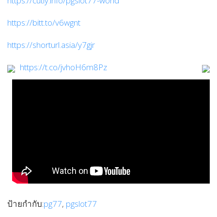
https://cutly.info/pgslot77-world
https://bitt.to/v6wgnt
https://shorturl.asia/y7gjr
https://t.co/jvhoH6m8Pz
ป้ายกำกับ:
pg77
,
pgslot77