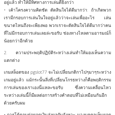
อยู่แล้ว ทำให้มีทิศทางการเล่นดียิ่งกว่า
• เค้าโครงความคิดชัด ตัดสินใจได้ดีมากว่า: ถ้าเกิดพวก
เรามีกรอบการเล่นในใจอยู่แล้วว่าจะเล่นเพื่ออะไร เล่น
ขนาดไหนถึงจะเพียงพอ พวกเราจะตัดสินใจได้ดีมากว่าคน
ที่ไม่มีกรอบการเล่นเลยล่ะขอรับ ช่องทางไหลตามอารมณ์ก็
น้อยกว่าอีกด้วย
2. ความประพฤติปฏิบัติระหว่างเล่นทำให้มองเห็นความ
แตกต่าง
เกมสล็อตของ pgslot77 จะไม่เปลี่ยนกติกาไปๆมาๆระหว่าง
เกมอยู่แล้ว แม้กระนั้นสิ่งที่เปลี่ยนโกรธหว่างก็คือพฤติกรรม
การเล่นของเราเองนี่แหละขอรับ ซึ่งความเคลื่อนไหว
ระหว่างเล่นนี้ก็มีผลต่อการสร้างคำตอบที่ไม่เหมือนกันอีก
ด้วยครับผม
• การโต้ตอบต่อยอดเงินส่งผลกับจังหวะ: บางบุคคลเห็นยอด