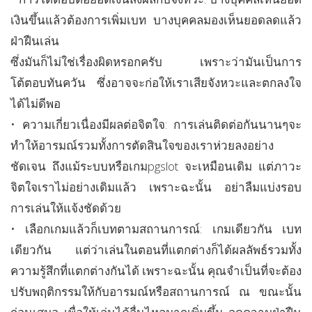
เงินขึ้นแล้วต้องการเพิ่มเบท บางบุคคลมองเห็นยอดลดแล้ว
ฝ่าฝืนเล่น
ซึ่งมันก็ไม่ใช่เรื่องผิดหรอกครับ เพราะว่ามันเป็นการ
โต้ตอบทันควัน ซึ่งอาจจะก่อให้เราเสียจังหวะและตกลงใจ
ได้ไม่ดีพอ
• ความเกี่ยวเนื่องมีผลต่อจิตใจ: การเล่นติดต่อกันนานๆจะ
ทำให้อารมณ์รวมทั้งการตัดสินใจของเราห่วยลงอย่าง
ชัดเจน ถึงแม้ระบบหรือเกมpgslot จะเหมือนเดิม แต่ภาวะ
จิตใจเราไม่อย่างเดิมแล้ว เพราะฉะนั้น อย่าลืมแบ่งรอบ
การเล่นให้แจ้งชัดด้วย
• เลือกเกมแล้วก็เบทตามสถานการณ์: เกมเดียวกัน เบท
เดียวกัน แต่ว่าเล่นในตอนที่แตกต่างก็ได้ผลลัพธ์รวมทั้ง
ความรู้สึกที่แตกต่างกันได้ เพราะฉะนั้น คุณจำเป็นที่จะต้อง
ปรับพฤติกรรมให้กับอารมณ์หรือสถานการณ์ ณ ขณะนั้น