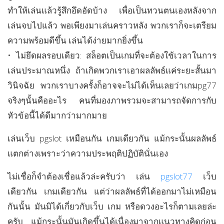
ทำให้เล่นแล้วรู้สึกอึดอัดบ้าง เพื่อเป็นทวนตนเองหลังจาก
เล่นจบไปแล้ว พอเพียงมาเล่นคราวหลัง พวกเราก็จะเตรียม
ความพร้อมดีขึ้น เล่นได้ง่ายมากยิ่งขึ้น
• ไม่ยึดผลรอบเดียว: สล็อตเป็นเกมที่จะต้องใช้เวลาในการ
เล่นประมาณหนึ่ง ถ้าเกิดพวกเราเอาผลลัพธ์แค่ระยะสั้นมา
วินิจฉัย พวกเราบางครั้งก็อาจจะไม่ได้เห็นเลยว่าเกมpg77
จริงๆนั้นคืออะไร คนที่มองภาพรวมจะสามารถจัดการกับ
หัวข้อนี้ได้ดีมากว่ามากมาย
เล่นเว็บ pgslot เหมือนกัน เกมเดียวกัน แม้กระนั้นผลลัพธ์
แตกต่างเพราะว่าความประพฤติปฏิบัตินั่นเอง
ไม่เชื่อก็จำต้องเชื่อแล้วล่ะครับว่า เล่น
pgslot77
เว็บ
เดียวกัน เกมเดียวกัน แต่ว่าผลลัพธ์ที่ได้ออกมาไม่เหมือน
กันนั้น มันมิได้เกี่ยวกับเว็บ เกม หรือดวงอะไรก็ตามเลยล่ะ
ครับ แม้กระนั้นมันเกิดขึ้นได้เนื่องมาจากแนวทางคิดก่อน