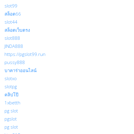
slot99
สล็อต66
slot44
สล็อตเว็บตรง
slot888
JINDA888
https://pgslot99.run
pussy888
บาคาร่าออนไลน์
slotxo
slotpg
คลิปโป๊
1xbetth
pg slot
pgslot
pg slot