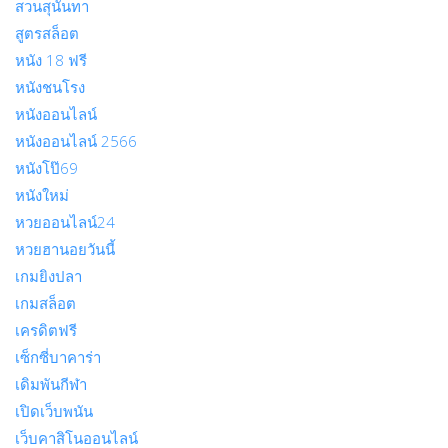
สวนสุนันทา
สูตรสล็อต
หนัง 18 ฟรี
หนังชนโรง
หนังออนไลน์
หนังออนไลน์ 2566
หนังโป๊69
หนังใหม่
หวยออนไลน์24
หวยฮานอยวันนี้
เกมยิงปลา
เกมสล็อต
เครดิตฟรี
เซ็กซี่บาคาร่า
เดิมพันกีฬา
เปิดเว็บพนัน
เว็บคาสิโนออนไลน์