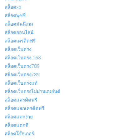
สล็อตxo
สล็อตพุซซี่
สล็อตมันนี่เกม
สล็อตออนไลน์
สล็อตเครดิตฟรี
สล็อตเว็บตรง
สล็อตเว็บตรง 168
สล็อตเว็บตรง789
สล็อตเว็บตรง789
สล็อตเว็บตรงแท้
สล็อตเว็บตรงไม่ผ่านเอเย่นต์
สล็อตเเครดิตฟรี
สล็อตแจกเครดิตฟรี
สล็อตแตกง่าย
สล็อตแตกดี
สล็อตโจ๊กเกอร์