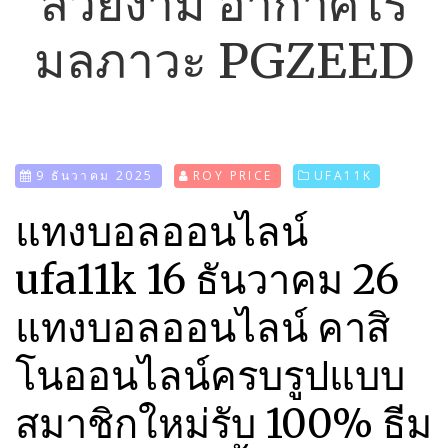
สวยงาม อากาศไร้
มลภาวะ PGZEED
9 ธันวาคม 2025
ROY PRICE
UFA11K
แทงบอลออนไลน์
ufa11k 16 ธันวาคม 26
แทงบอลออนไลน์ คาสิ
โนออนไลน์ครบรูปแบบ
สมาชิกใหม่รับ 100% ธีม