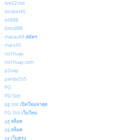
live22slot
london45
lot888
lotto888
macau69 สมัคร
mars95
no1huay
no1huay.com
p2vvip
panda555
PG
PG Slot
pg slot เปิดใหม่ล่าสุด
PG Slot เว็บใหม่
pg สล็อต
pg สล็อต
pg เว็บตรง