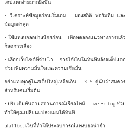
เต็ปแตกง่ายมากยิ่งขึ้น
• วิเคราะห์ข้อมูลก่อนเริ่มเกม – มองสถิติ ฟอร์มทีม และ
ข้อมูลล่าสุด
• ใช้แทงบอลอย่างน้อยก่อน – เพื่อทดลองแนวทางการแล้ว
ก็ลดการเสี่ยง
• เลือกเว็บไซต์ที่จ่ายไว – การได้เงินในทันทีหลังสเต็ปแตก
ช่วยเพิ่มความมั่นใจและความเชื่อมั่น
อย่าแทงทุกคู่ในสเต็ปใหญ่เหลือเกิน – 3–5 คู่นับว่าสมควร
สำหรับคนเริ่มต้น
• ปรับเดิมพันตามสถานการณ์เรียลไทม์ – Live Betting ช่วย
ทำให้คุณเปลี่ยนแปลงแผนได้ทันที
ufa11bet เว็บที่ทำให้ประสบการณ์แทงบอลน่าจำ