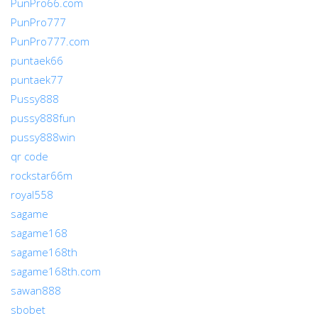
PunPro66.com
PunPro777
PunPro777.com
puntaek66
puntaek77
Pussy888
pussy888fun
pussy888win
qr code
rockstar66m
royal558
sagame
sagame168
sagame168th
sagame168th.com
sawan888
sbobet