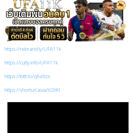
https://rebrand.ly/UFA11k
https://cutly.info/UFA11k
https://bitt.to/q6a9zx
https://shorturl.asia/tG9KI