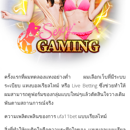
ครั้งแรกที่ผมทดลองแทงอย่างต่ำ ผมเลือกเว็บที่มีระบบ
ระเบียบ แทงบอลเรียลไทม์ หรือ Live Betting ซึ่งช่วยทำให้
ผมสามารถดูฟอร์มของกลุ่มแบบใหม่ๆแล้วตัดสินใจวางเดิม
พันตามสถานการณ์จริง
ความเพลิดเพลินของการ ufa11bet แบบเรียลไทม์
สิ่งที่ทำให้ผมติดใจคือความระทึกใจของ แทงบอลแบบเรียล