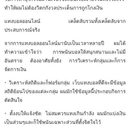
ทำให้ผมไม่ต้องวิตกกังวลประเด็นการถูกโกงเงิน
แทงบอลออนไลน์ เคล็ดลับรวมทั้งเคล็ดลับจาก
ประสบการณ์จริง
จากการแทงบอลออนไลน์มานับเป็นเวลาหลายปี ผมได้
ทำความเข้าใจว่า การพนันบอลให้สนุกสนานและไม่มี
อันตราย ต้องอาศัยทั้งยัง การวิเคราะห์กลุ่มและก็การ
จัดการเงิน
• วิเคราะห์สถิติและก็ฟอร์มกลุ่ม: เว็บแทงบอลที่ดีจะมีข้อมูล
สถิติย้อนไปของแต่ละกลุ่ม ผมมักใช้ข้อมูลนี้ประกอบกิจการ
ตัดสินใจ
• ตั้งงบให้แจ้งชัด: ไม่สมควรแทงเกินกำลัง ผมมักแบ่งเงิน
เป็นส่วนๆและก็ใช้พนันเฉพาะส่วนที่ตั้งจิตใจไว้