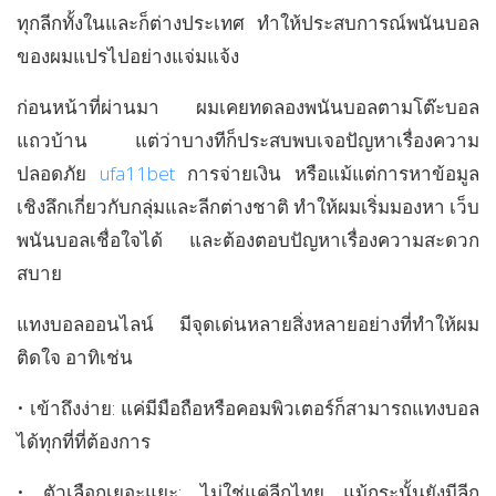
ทุกลีกทั้งในและก็ต่างประเทศ ทำให้ประสบการณ์พนันบอล
ของผมแปรไปอย่างแจ่มแจ้ง
ก่อนหน้าที่ผ่านมา ผมเคยทดลองพนันบอลตามโต๊ะบอล
แถวบ้าน แต่ว่าบางทีก็ประสบพบเจอปัญหาเรื่องความ
ปลอดภัย
ufa11bet
การจ่ายเงิน หรือแม้แต่การหาข้อมูล
เชิงลึกเกี่ยวกับกลุ่มและลีกต่างชาติ ทำให้ผมเริ่มมองหา เว็บ
พนันบอลเชื่อใจได้ และต้องตอบปัญหาเรื่องความสะดวก
สบาย
แทงบอลออนไลน์ มีจุดเด่นหลายสิ่งหลายอย่างที่ทำให้ผม
ติดใจ อาทิเช่น
• เข้าถึงง่าย: แค่มีมือถือหรือคอมพิวเตอร์ก็สามารถแทงบอล
ได้ทุกที่ที่ต้องการ
• ตัวเลือกเยอะแยะ: ไม่ใช่แค่ลีกไทย แม้กระนั้นยังมีลีก