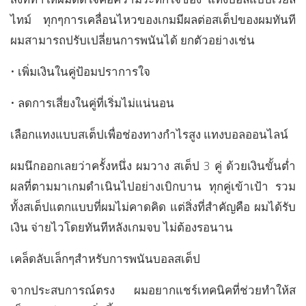
ไทม์ ทุกๆการเคลื่อนไหวของเกมมีผลต่อสเต็ปของผมทันที
ผมสามารถปรับเปลี่ยนการพนันได้ ยกตัวอย่างเช่น
• เพิ่มเงินในคู่ป้อมปราการใจ
• ลดการเสี่ยงในคู่ที่เริ่มไม่แน่นอน
เลือกแทงแบบสเต็ปเพื่อช่องทางกำไรสูง แทงบอลออนไลน์
ผมนึกออกเลยว่าครั้งหนึ่ง ผมวาง สเต็ป 3 คู่ ด้วยเงินขั้นต่ำ
ผลที่ตามมาเกมดำเนินไปอย่างเบิกบาน ทุกคู่เข้าเป้า รวม
ทั้งสเต็ปแตกแบบที่ผมไม่คาดคิด แต่สิ่งที่สำคัญคือ ผมได้รับ
เงิน จ่ายไวโดยทันทีหลังเกมจบ ไม่ต้องรอนาน
เคล็ดลับเล็กๆสำหรับการพนันบอลสเต็ป
จากประสบการณ์ตรง ผมอยากแชร์เทคนิคที่ช่วยทำให้ส