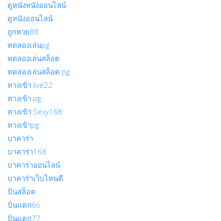
ดูหนังหนังออนไลน์
ดูหนังออนไลน์
ถูกหวย88
ทดลองเล่นpg
ทดลองเล่นสล็อต
ทดลองเล่นสล็อต pg
ทางเข้า live22
ทางเข้า pg
ทางเข้า Sexy168
ทางเข้าpg
บาคาร่า
บาคาร่า168
บาคาร่าออนไลน์
บาคาร่าเว็บไหนดี
ปั่นสล็อต
ปั่นแตก66
ปั่นแตก77