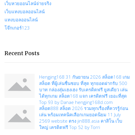
เว็บหวยออนไลน์จ่ายจริง
เว็บแทงบอลออนไลน์
แทงบอลออนไลน์
โจ๊กเกอร์123
Recent Posts
Hengjing168 31 กันยายน 2026 สล็อต168 เกม
สล็อต ที่ผู้เล่นชื่นชอบ ที่สุด ทุกยอดฝากรับ 500
บาท กล่องสุ่มเฮงเฮง รับเครดิตฟรี ยูสเดียว เล่น
ได้ทุกเกม สล็อต168 แจก เครดิตฟรี เยอะที่สุด
Top 93 by Danae hengjing168d.com
สล็อต888 สล็อต 2026 รวมทุกเรื่องที่ควรรู้ก่อน
เล่น พร้อมเทคนิคเลือกเกมยอดนิยม 11 July
2569 website ตรง jin888.asia คาสิโน เว็บ
ใหญ่ เครดิตฟรี Top 52 by Torri