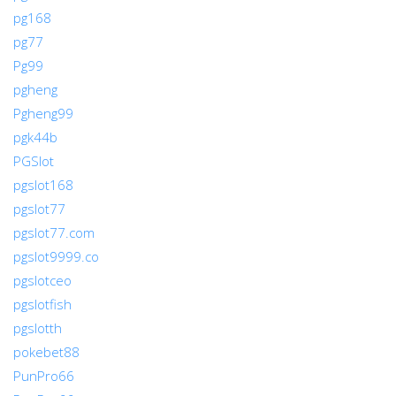
pg168
pg77
Pg99
pgheng
Pgheng99
pgk44b
PGSlot
pgslot168
pgslot77
pgslot77.com
pgslot9999.co
pgslotceo
pgslotfish
pgslotth
pokebet88
PunPro66