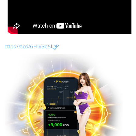
https://t.co/6HIV3q5LgP