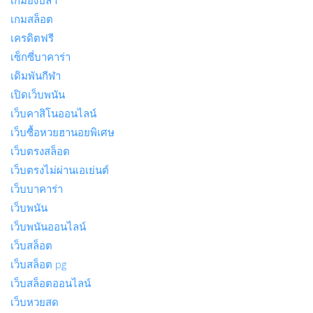
เกมสล็อต
เครดิตฟรี
เซ็กซี่บาคาร่า
เดิมพันกีฬา
เปิดเว็บพนัน
เว็บคาสิโนออนไลน์
เว็บซื้อหวยฮานอยพิเศษ
เว็บตรงสล็อต
เว็บตรงไม่ผ่านเอเย่นต์
เว็บบาคาร่า
เว็บพนัน
เว็บพนันออนไลน์
เว็บสล็อต
เว็บสล็อต pg
เว็บสล็อตออนไลน์
เว็บหวยสด