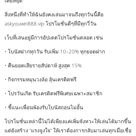
เคยหยุด
สิ่งหนึ่งที่ทำให้ฉันยังคงเล่นมาจนถึงทุกวันนี้คือ
askyouwin888 vip โปรโมชั่นดีๆที่มีทุกวี่วัน
เว็บที่เล่นอยู่มีการอัปเดตโปรโมชั่นตลอด เช่น
• โบนัสฝากทุกวัน รับเพิ่ม 10–20% ทุกยอดฝาก
• คืนยอดเสียรายสัปดาห์ สูงสุด 15%
• กิจกรรมหมุนวงล้อ ลุ้นเครดิตฟรี
• โปรวันเกิด รับเครดิตฟรีพิเศษเฉพาะสมาชิก
• ชี้แนะเพื่อนพ้องรับโบนัสถอนไม่อั้น
โปรโมชั่นเหล่านี้ไม่ได้เพียงแค่เพิ่มจังหวะให้เล่นได้มากขึ้น
แต่ยังสร้าง “แรงจูงใจ” ให้เราต้องการกลับมาเล่นทุกเมื่อเชื่อ