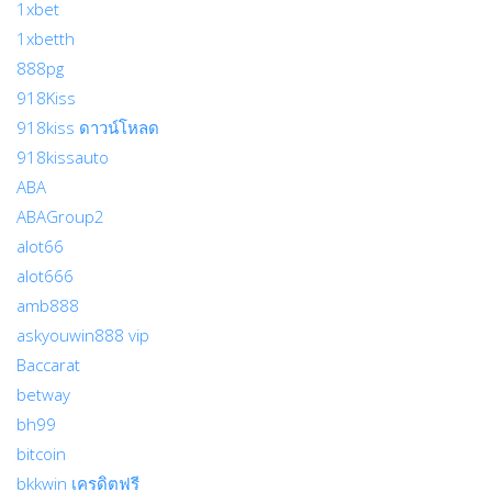
1xbet
1xbetth
888pg
918Kiss
918kiss ดาวน์โหลด
918kissauto
ABA
ABAGroup2
alot66
alot666
amb888
askyouwin888 vip
Baccarat
betway
bh99
bitcoin
bkkwin เครดิตฟรี