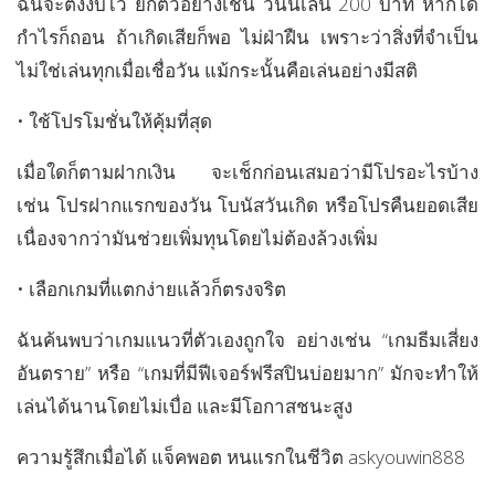
ฉันจะตั้งงบไว้ ยกตัวอย่างเช่น วันนี้เล่น 200 บาท หากได้
กำไรก็ถอน ถ้าเกิดเสียก็พอ ไม่ฝ่าฝืน เพราะว่าสิ่งที่จำเป็น
ไม่ใช่เล่นทุกเมื่อเชื่อวัน แม้กระนั้นคือเล่นอย่างมีสติ
• ใช้โปรโมชั่นให้คุ้มที่สุด
เมื่อใดก็ตามฝากเงิน จะเช็กก่อนเสมอว่ามีโปรอะไรบ้าง
เช่น โปรฝากแรกของวัน โบนัสวันเกิด หรือโปรคืนยอดเสีย
เนื่องจากว่ามันช่วยเพิ่มทุนโดยไม่ต้องล้วงเพิ่ม
• เลือกเกมที่แตกง่ายแล้วก็ตรงจริต
ฉันค้นพบว่าเกมแนวที่ตัวเองถูกใจ อย่างเช่น “เกมธีมเสี่ยง
อันตราย” หรือ “เกมที่มีฟีเจอร์ฟรีสปินบ่อยมาก” มักจะทำให้
เล่นได้นานโดยไม่เบื่อ และมีโอกาสชนะสูง
ความรู้สึกเมื่อได้ แจ็คพอต หนแรกในชีวิต askyouwin888