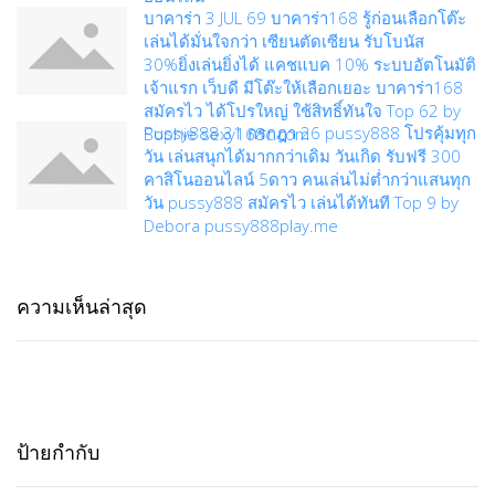
บาคาร่า 3 JUL 69 บาคาร่า168 รู้ก่อนเลือกโต๊ะ
เล่นได้มั่นใจกว่า เซียนตัดเซียน รับโบนัส
30%ยิ่งเล่นยิ่งได้ แคชแบค 10% ระบบอัตโนมัติ
เจ้าแรก เว็บดี มีโต๊ะให้เลือกเยอะ บาคาร่า168
สมัครไว ได้โปรใหญ่ ใช้สิทธิ์ทันใจ Top 62 by
Pussy888 31 กรกฎา 26 pussy888 โปรคุ้มทุก
Sophie sexy168c.com
วัน เล่นสนุกได้มากกว่าเดิม วันเกิด รับฟรี 300
คาสิโนออนไลน์ 5ดาว คนเล่นไม่ต่ำกว่าแสนทุก
วัน pussy888 สมัครไว เล่นได้ทันที Top 9 by
Debora pussy888play.me
ความเห็นล่าสุด
ป้ายกำกับ