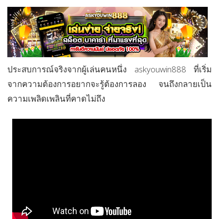
ประสบการณ์จริงจากผู้เล่นคนหนึ่ง askyouwin888 ที่เริ่ม
จากความต้องการอยากจะรู้ต้องการลอง จนถึงกลายเป็น
ความเพลิดเพลินที่คาดไม่ถึง