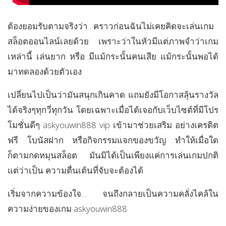
ต้องยอมรับตามจริงว่า…คราวก่อนฉันไม่เคยคิดจะเล่นเกม
สล็อตออนไลน์เลยด้วย เพราะว่าในหัวมีแต่ภาพจำว่าเกม
เหล่านี้ เล่นยาก หรือ มีแม้กระนั้นคนเสีย แม้กระนั้นพอได้
มาทดลองด้วยตัวเอง
เปลี่ยนไปเป็นว่ามันสนุกเกินคาด แถมยังมีโอกาสลุ้นรางวัล
ได้จริงๆทุกวี่ทุกวัน โดยเฉพาะเมื่อได้เจอกับเว็บไซต์ที่มีโปร
โมชั่นดีๆ askyouwin888 vip เข้ามาช่วยเสริม อย่างเครดิต
ฟรี โบนัสฝาก หรือกิจกรรมแจกของขวัญ ทำให้เมื่อใด
ก็ตามกดหมุนสล็อต มันมิได้เป็นเพียงแค่การเล่นเกมปกติ
แต่ว่าเป็น ความตื่นเต้นที่จับจะต้องได้
เริ่มจากความข้องใจ… จนถึงกลายเป็นความคลั่งไคล้ใน
ความง่ายของเกม askyouwin888