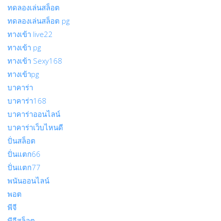
ทดลองเล่นสล็อต
ทดลองเล่นสล็อต pg
ทางเข้า live22
ทางเข้า pg
ทางเข้า Sexy168
ทางเข้าpg
บาคาร่า
บาคาร่า168
บาคาร่าออนไลน์
บาคาร่าเว็บไหนดี
ปั่นสล็อต
ปั่นแตก66
ปั่นแตก77
พนันออนไลน์
พอต
พีจี
พีจีสล็อต