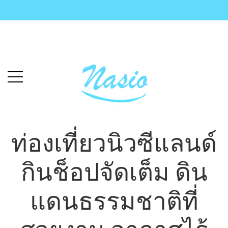
Skip
Skip
to
to
main
content
menu
ท่องเที่ยวนิวซีแลนด์
กินช็อปจัดเต็ม ดิน
แดนธรรมชาติที่