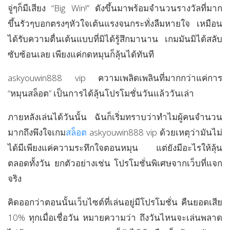
จู่ๆก็มีเสียง “Big Win!” ดังขึ้นมาพร้อมจำนวนรางวัลที่มาก
ขึ้นรัวๆบอกตรงๆหัวใจเต้นแรงจนกระทั่งลืมหายใจ เหมือน
ได้รับความตื่นเต้นแบบที่มิได้รู้สึกมานาน เกมมันมิได้สลับ
ซับซ้อนเลย เพียงแค่กดหมุนก็ลุ้นได้ทันที
askyouwin888 vip ความเพลิดเพลินที่มากกว่าแค่การ
“หมุนสล็อต” เป็นการได้ลุ้นโปรโมชั่นวันแล้ววันเล่า
ภายหลังเล่นได้วันนั้น ฉันก็เริ่มทราบว่าทำไมผู้คนจำนวน
มากถึงพึงใจเกม
สล็อต
askyouwin888 vip ด้วยเหตุว่ามันไม่
ได้มีเพียงแค่ความระทึกใจตอนหมุน แต่ยังมีอะไรให้ลุ้น
ตลอดทั้งวัน ยกตัวอย่างเช่น โปรโมชั่นพิเศษจากเว็บที่แจก
จริง
คิดออกว่าตอนนั้นเว็บไซต์ที่เล่นอยู่มีโปรโมชั่น คืนยอดเสีย
10% ทุกเมื่อเชื่อวัน หมายความว่า ถึงวันไหนจะเล่นพลาด