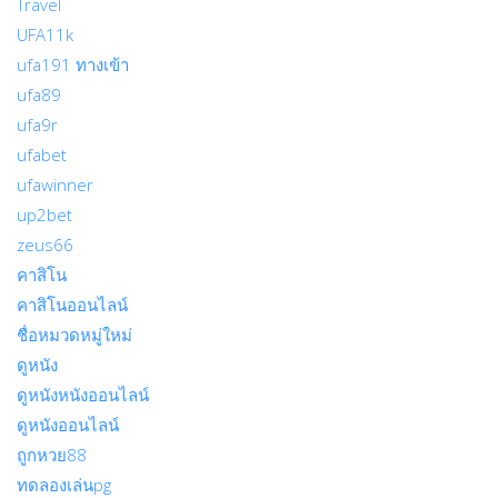
Travel
UFA11k
ufa191 ทางเข้า
ufa89
ufa9r
ufabet
ufawinner
up2bet
zeus66
คาสิโน
คาสิโนออนไลน์
ชื่อหมวดหมู่ใหม่
ดูหนัง
ดูหนังหนังออนไลน์
ดูหนังออนไลน์
ถูกหวย88
ทดลองเล่นpg