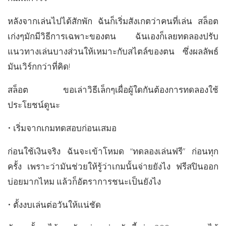
หลังจากเล่นไปได้สักพัก ฉันก็เริ่มสังเกตว่าคนที่เล่น สล็อต
เก่งๆมักมีวิธีการเฉพาะของตน ฉันเองก็เลยทดลองปรับ
แนวทางเล่นบางส่วนให้เหมาะกับสไตล์ของตน ซึ่งผลลัพธ์
มันเวิร์กกว่าที่คิด!
สล็อต ขอเล่าวิธีเล็กๆเผื่อผู้ใดกันต้องการทดลองใช้
ประโยชน์ดูนะ
• เริ่มจากเกมทดสอบก่อนเสมอ
ก่อนใช้เงินจริง ฉันจะเข้าโหมด “ทดลองเล่นฟรี” ก่อนทุก
ครั้ง เพราะว่ามันช่วยให้รู้ว่าเกมนั้นจ่ายยังไง ฟรีสปินออก
บ่อยมากไหม แล้วก็อัตราการชนะเป็นยังไง
• ตั้งงบเล่นต่อวันให้แน่ชัด