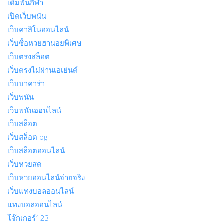
เดิมพันกีฬา
เปิดเว็บพนัน
เว็บคาสิโนออนไลน์
เว็บซื้อหวยฮานอยพิเศษ
เว็บตรงสล็อต
เว็บตรงไม่ผ่านเอเย่นต์
เว็บบาคาร่า
เว็บพนัน
เว็บพนันออนไลน์
เว็บสล็อต
เว็บสล็อต pg
เว็บสล็อตออนไลน์
เว็บหวยสด
เว็บหวยออนไลน์จ่ายจริง
เว็บแทงบอลออนไลน์
แทงบอลออนไลน์
โจ๊กเกอร์123