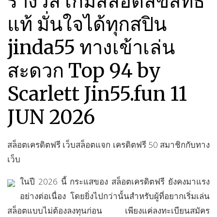
รางวัล เกมสล็อตลิขสิทธิ์
แท้ มั่นใจได้ทุกสปิน
jinda55 ทางเข้าเล่น
สะดวก Top 94 by
Scarlett Jin55.fun 11
JUN 2026
สล็อตเครดิตฟรี เว็บสล็อตแจก เครดิตฟรี 50 สมาชิกกับทาง
เว็บ
ในปี 2026 นี้ กระแสของ สล็อตเครดิตฟรี ยังคงมาแรง
อย่างต่อเนื่อง โดยยิ่งไปกว่านั้นสำหรับผู้ที่อยากเริ่มเล่น
สล็อตแบบไม่ต้องลงทุนก่อน เพียงแค่ลงทะเบียนสมัคร