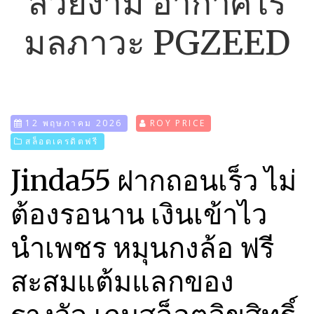
สวยงาม อากาศไร้
มลภาวะ PGZEED
12 พฤษภาคม 2026
ROY PRICE
สล็อตเครดิตฟรี
Jinda55 ฝากถอนเร็ว ไม่
ต้องรอนาน เงินเข้าไว
นำเพชร หมุนกงล้อ ฟรี
สะสมแต้มแลกของ