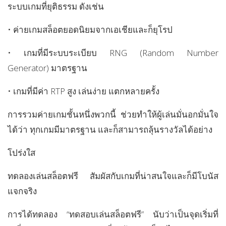
ระบบเกมที่ยุติธรรม ดังเช่น
• ค่ายเกมสล็อตยอดนิยมจากเอเชียและก็ยุโรป
• เกมที่มีระบบระเบียบ RNG (Random Number
Generator) มาตรฐาน
• เกมที่มีค่า RTP สูง เล่นง่าย แตกหลายครั้ง
การรวมค่ายเกมชั้นหนึ่งพวกนี้ ช่วยทำให้ผู้เล่นมั่นอกมั่นใจ
ได้ว่า ทุกเกมมีมาตรฐาน และก็สามารถลุ้นรางวัลได้อย่าง
โปร่งใส
ทดลองเล่นสล็อตฟรี สัมผัสกับเกมที่น่าสนใจและก็มีโบนัส
แจกจริง
การได้ทดลอง “ทดสอบเล่นสล็อตฟรี” นับว่าเป็นจุดเริ่มที่