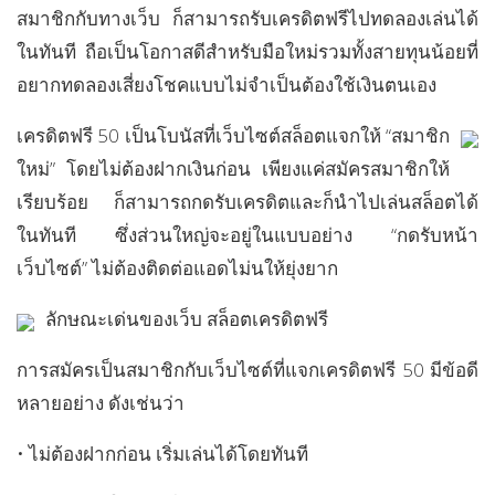
สมาชิกกับทางเว็บ ก็สามารถรับเครดิตฟรีไปทดลองเล่นได้
ในทันที ถือเป็นโอกาสดีสำหรับมือใหม่รวมทั้งสายทุนน้อยที่
อยากทดลองเสี่ยงโชคแบบไม่จำเป็นต้องใช้เงินตนเอง
เครดิตฟรี 50 เป็นโบนัสที่เว็บไซต์สล็อตแจกให้ “สมาชิก
ใหม่” โดยไม่ต้องฝากเงินก่อน เพียงแค่สมัครสมาชิกให้
เรียบร้อย ก็สามารถกดรับเครดิตและก็นำไปเล่นสล็อตได้
ในทันที ซึ่งส่วนใหญ่จะอยู่ในแบบอย่าง “กดรับหน้า
เว็บไซต์” ไม่ต้องติดต่อแอดไม่นให้ยุ่งยาก
ลักษณะเด่นของเว็บ สล็อตเครดิตฟรี
การสมัครเป็นสมาชิกกับเว็บไซต์ที่แจกเครดิตฟรี 50 มีข้อดี
หลายอย่าง ดังเช่นว่า
• ไม่ต้องฝากก่อน เริ่มเล่นได้โดยทันที