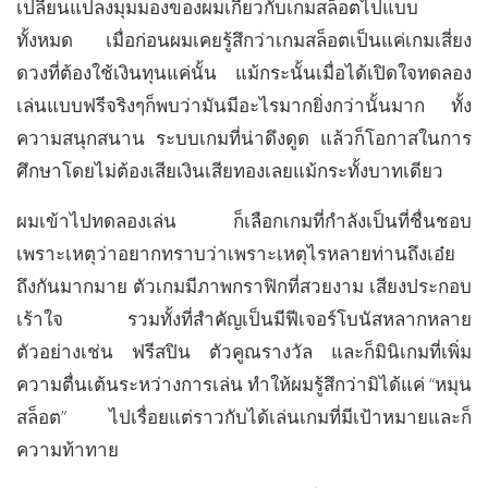
เปลี่ยนแปลงมุมมองของผมเกี่ยวกับเกมสล็อตไปแบบ
ทั้งหมด เมื่อก่อนผมเคยรู้สึกว่าเกมสล็อตเป็นแค่เกมเสี่ยง
ดวงที่ต้องใช้เงินทุนแค่นั้น แม้กระนั้นเมื่อได้เปิดใจทดลอง
เล่นแบบฟรีจริงๆก็พบว่ามันมีอะไรมากยิ่งกว่านั้นมาก ทั้ง
ความสนุกสนาน ระบบเกมที่น่าดึงดูด แล้วก็โอกาสในการ
ศึกษาโดยไม่ต้องเสียเงินเสียทองเลยแม้กระทั้งบาทเดียว
ผมเข้าไปทดลองเล่น ก็เลือกเกมที่กำลังเป็นที่ชื่นชอบ
เพราะเหตุว่าอยากทราบว่าเพราะเหตุไรหลายท่านถึงเอ๋ย
ถึงกันมากมาย ตัวเกมมีภาพกราฟิกที่สวยงาม เสียงประกอบ
เร้าใจ รวมทั้งที่สำคัญเป็นมีฟีเจอร์โบนัสหลากหลาย
ตัวอย่างเช่น ฟรีสปิน ตัวคูณรางวัล และก็มินิเกมที่เพิ่ม
ความตื่นเต้นระหว่างการเล่น ทำให้ผมรู้สึกว่ามิได้แค่ “หมุน
สล็อต” ไปเรื่อยแต่ราวกับได้เล่นเกมที่มีเป้าหมายและก็
ความท้าทาย