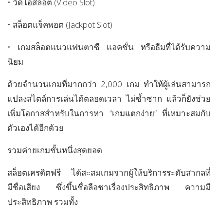
• วิดีโอสล็อต (Video Slot)
• สล็อตแจ็คพอต (Jackpot Slot)
• เกมสล็อตแนวแฟนตาซี แอคชั่น หรือธีมที่ได้รับความ
นิยม
ด้วยจำนวนเกมที่มากกว่า 2,000 เกม ทำให้ผู้เล่นสามารถ
แปลงสไตล์การเล่นได้ตลอดเวลา ไม่ซ้ำซาก แล้วก็ยังช่วย
เพิ่มโอกาสสำหรับในการหา “เกมแตกง่าย” ที่เหมาะสมกับ
ตัวเองได้อีกด้วย
รวมค่ายเกมชั้นหนึ่งสุดยอด
สล็อตเครดิตฟรี ได้สะสมเกมจากผู้ให้บริการระดับสากลที่
มีชื่อเสียง ซึ่งขึ้นชื่อลือชาเรื่องประสิทธิภาพ ความมี
ประสิทธิภาพ รวมทั้ง