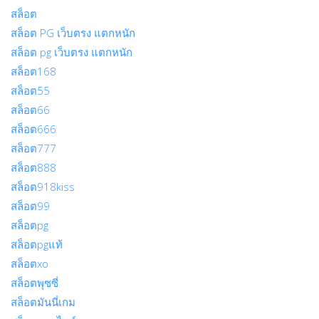
สล็อต
สล็อต PG เว็บตรง แตกหนัก
สล็อต pg เว็บตรง แตกหนัก
สล็อต168
สล็อต55
สล็อต66
สล็อต666
สล็อต777
สล็อต888
สล็อต918kiss
สล็อต99
สล็อตpg
สล็อตpgแท้
สล็อตxo
สล็อตพุซซี่
สล็อตมันนี่เกม