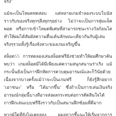
จริง”
แม้จะเป็นโหมดทดสอบ แต่หลายเกมจำลองระบบโบนัส
ราวกับของจริงทุกๆสิ่งทุกๆอย่าง ไม่ว่าจะเป็นการสุ่มแจ็ค
พอต หรือการเข้าโหมดพิเศษที่สามารถชนะรางวัลก้อนโต
ทำให้ผมได้สัมผัสความตื่นเต้นลักษณะเดียวกันกับผู้เล่น
จริงๆรวมทั้งรู้เรื่องจังหวะของเกมเจริญขึ้น
สล็อต55 การทดลองเล่นสล็อตฟรียังช่วยทำให้ผมศึกษาค้น
พบว่า เกมสล็อตมิได้มีเพียงแค่ความสนุกสนานร่าเริง แม้
กระนั้นยังเป็นการฝึกหัดการควบคุมอารมณ์และก็วินัยด้วย
เนื่องจากบางครั้งแม้ว่าจะเป็นเกมฟรี ก็ยังรู้สึกอยาก
“เอาชนะ” หรือ “ได้มากขึ้น” ซึ่งถ้าเป็นการเล่นเงินจริง
อารมณ์กลุ่มนี้บางทีอาจส่งผลกระทบต่อการตัดสินใจได้
การฝึกเล่นแบบฟรีจึงราวกับเป็นสนามฝึกซ้อมที่ดีมาก
หากผู้ใดที่ยังไม่เคยลอง ผมอยากชี้แนะให้เริ่มจากการ