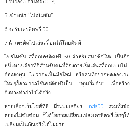
4.รับรองเบอร์โทร (OTP)
5.เข้าหน้า “โปรโมชั่น”
6.กดรับเครดิตฟรี 50
7.นำเครดิตไปเล่นสล็อตได้โดยทันที
โปรโมชั่น สล็อตเครดิตฟรี 50 สำหรับสมาชิกใหม่ เป็นอีก
หนึ่งทางเลือกที่ดีสำหรับคนที่ต้องการเริ่มเล่นสล็อตแบบไม่
ต้องลงทุน ไม่ว่าจะเป็นมือใหม่ หรือคนที่อยากทดลองเกม
ใหม่ๆก็สามารถใช้เครดิตฟรีเป็น “ทุนเริ่มต้น” เพื่อสร้าง
จังหวะทำกำไรได้จริง
หากเลือกเว็บไซต์ที่ดี มีระบบเสถียร
jinda55
รวมทั้งข้อ
ตกลงไม่ซับซ้อน ก็ได้โอกาสเปลี่ยนแปลงเครดิตฟรีเล็กๆให้
เปลี่ยนเป็นเงินจริงได้ไม่ยาก