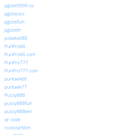
pgslot9999.co
pgslotceo
pgslotfish
pgslotth
pokebet88
PunPro66
PunPro66.com
PunPro777
PunPro777.com
puntaek66
puntaek77
Pussy888
pussy888fun
pussy888win
qr code
rockstar66m