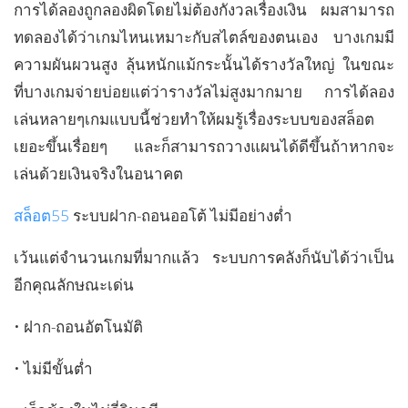
การได้ลองถูกลองผิดโดยไม่ต้องกังวลเรื่องเงิน ผมสามารถ
ทดลองได้ว่าเกมไหนเหมาะกับสไตล์ของตนเอง บางเกมมี
ความผันผวนสูง ลุ้นหนักแม้กระนั้นได้รางวัลใหญ่ ในขณะ
ที่บางเกมจ่ายบ่อยแต่ว่ารางวัลไม่สูงมากมาย การได้ลอง
เล่นหลายๆเกมแบบนี้ช่วยทำให้ผมรู้เรื่องระบบของสล็อต
เยอะขึ้นเรื่อยๆ และก็สามารถวางแผนได้ดีขึ้นถ้าหากจะ
เล่นด้วยเงินจริงในอนาคต
สล็อต55
ระบบฝาก-ถอนออโต้ ไม่มีอย่างต่ำ
เว้นแต่จำนวนเกมที่มากแล้ว ระบบการคลังก็นับได้ว่าเป็น
อีกคุณลักษณะเด่น
• ฝาก-ถอนอัตโนมัติ
• ไม่มีขั้นต่ำ