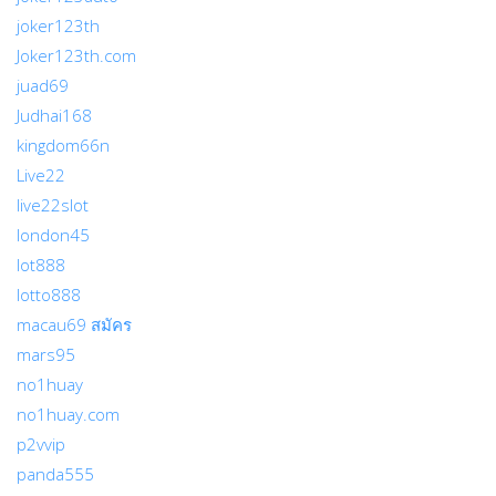
joker123th
Joker123th.com
juad69
Judhai168
kingdom66n
Live22
live22slot
london45
lot888
lotto888
macau69 สมัคร
mars95
no1huay
no1huay.com
p2vvip
panda555