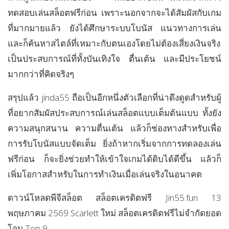
ทดสอบเล่นสล็อตฟรีก่อน เพราะนอกจากจะได้สัมผัสกับเกม
ที่มากมายแล้ว ยังได้ศึกษาระบบโบนัส แนวทางการเล่น
และก็ค้นหาสไตล์ที่เหมาะกับตนเองโดยไม่ต้องเสี่ยงเงินจริง
เป็นประสบการณ์ที่ทั้งบันเทิงใจ ตื่นเต้น และมีประโยชน์
มากกว่าที่คิดจริงๆ
สรุปแล้ว jinda55 ถือเป็นอีกหนึ่งตัวเลือกที่น่าดึงดูดสำหรับผู้
ที่อยากสัมผัสประสบการณ์เล่นสล็อตแบบเต็มต้นแบบ ทั้งยัง
ความสนุกสนาน ความตื่นเต้น แล้วก็ช่องทางสำหรับเพื่อ
การรับโบนัสแบบจัดเต็ม ยิ่งถ้าหากเริ่มจากการทดลองเล่น
ฟรีก่อน ก็จะยิ่งช่วยทำให้เข้าใจเกมได้ดิบได้ดีขึ้น แล้วก็
เพิ่มโอกาสสำหรับในการทำเงินเมื่อเล่นจริงในอนาคต
ดาวน์โหลดพีจีสล็อต สล็อตเครดิตฟรี Jin55.fun 13
พฤษภาคม 2569 Scarlett ใหม่ สล็อตเครดิตฟรีไม่จำกัดยอด
โอน Top 9