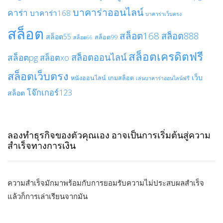
บาคาร่าออนไลน์
คาร่า
บาคาร่า168
บาคาร่าเว็บตรง
สล็อต
สล็อต168
สล็อต888
สล็อต55
สล็อต99
สล็อต66
สล็อตเครดิตฟรี
สล็อตออนไลน์
สล็อตpg
สล็อตxo
สล็อตเว็บตรง
เว็บ
หนังออนไลน์
เกมสล็อต
เล่นบาคาร่าออนไลน์ฟรี
โจ๊กเกอร์123
สล็อต
ลองทำธุรกิจของตัวคุณเอง อาจเป็นการเริ่มต้นสู่ความ
สำเร็จทางการเงิน
ความสำเร็จมักมาพร้อมกับการยอมรับความไม่ประสบผลสำเร็จ
แล้วก็การเล่าเรียนจากมัน