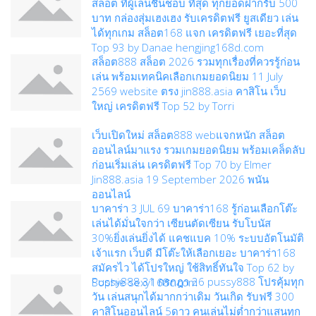
สล็อต ที่ผู้เล่นชื่นชอบ ที่สุด ทุกยอดฝากรับ 500
บาท กล่องสุ่มเฮงเฮง รับเครดิตฟรี ยูสเดียว เล่น
ได้ทุกเกม สล็อต168 แจก เครดิตฟรี เยอะที่สุด
Top 93 by Danae hengjing168d.com
สล็อต888 สล็อต 2026 รวมทุกเรื่องที่ควรรู้ก่อน
เล่น พร้อมเทคนิคเลือกเกมยอดนิยม 11 July
2569 website ตรง jin888.asia คาสิโน เว็บ
ใหญ่ เครดิตฟรี Top 52 by Torri
เว็บเปิดใหม่ สล็อต888 webแจกหนัก สล็อต
ออนไลน์มาแรง รวมเกมยอดนิยม พร้อมเคล็ดลับ
ก่อนเริ่มเล่น เครดิตฟรี Top 70 by Elmer
Jin888.asia 19 September 2026 พนัน
ออนไลน์
บาคาร่า 3 JUL 69 บาคาร่า168 รู้ก่อนเลือกโต๊ะ
เล่นได้มั่นใจกว่า เซียนตัดเซียน รับโบนัส
30%ยิ่งเล่นยิ่งได้ แคชแบค 10% ระบบอัตโนมัติ
เจ้าแรก เว็บดี มีโต๊ะให้เลือกเยอะ บาคาร่า168
สมัครไว ได้โปรใหญ่ ใช้สิทธิ์ทันใจ Top 62 by
Pussy888 31 กรกฎา 26 pussy888 โปรคุ้มทุก
Sophie sexy168c.com
วัน เล่นสนุกได้มากกว่าเดิม วันเกิด รับฟรี 300
คาสิโนออนไลน์ 5ดาว คนเล่นไม่ต่ำกว่าแสนทุก