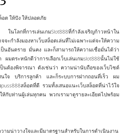
 3
อต ให้ปัง ให้ปลอดภัย
! ในโลกที่การเล่นเกมSlot888ที่กำลังเจริญก้าวหน้าใน
งอาจจะกำลังมองหาเว็บสล็อตเล่นที่ไม่เฉพาะแต่จะให้ความ
เป็นอันตราย มั่นคง และก็สามารถให้ความเชื่อมั่นได้ว่า
ด ผมตระหนักดีว่าการเลือกเว็บเล่นเกมslot888นั้นไม่ใช้
ำเป็นต้องพิจารณา ดังเช่นว่า ความน่านับถือของเว็บไซต์
นใจ บริการลูกค้า และก็ระบบการฝากถอนที่เร็ว ผม
ss888สล็อตที่ดี รวมทั้งเสนอแนะเว็บสล็อตที่น่าไว้ใจ
อให้กับท่านผู้เล่นทุกคน พวกเรามาดูรายละเอียดไปพร้อม
มจากความน่าวางใจและมีมาตรฐานสำหรับในการดำเนินงาน