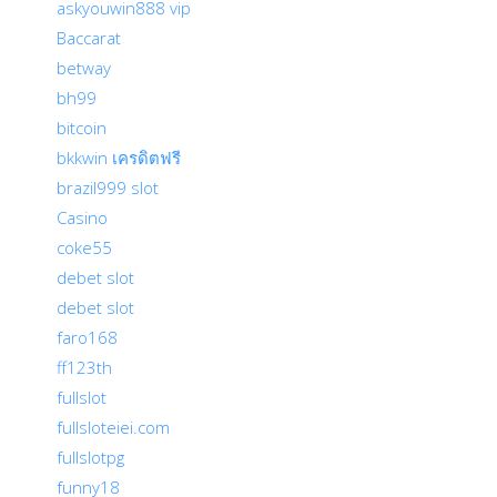
askyouwin888 vip
Baccarat
betway
bh99
bitcoin
bkkwin เครดิตฟรี
brazil999 slot
Casino
coke55
debet slot
debet slot
faro168
ff123th
fullslot
fullsloteiei.com
fullslotpg
funny18