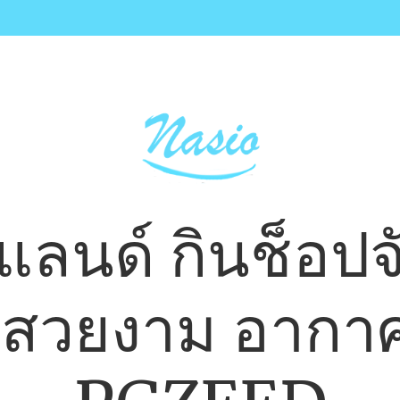
ซีแลนด์ กินช็อป
ี่สวยงาม อากา