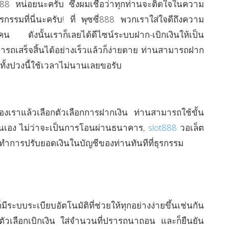
888 หน่อยนะครับ ซึ่งผมเชื่อว่าทุกท่านจะติดใจในความ
รมที่นี่นะครับ! ที่ พุซซี่888 พวกเราใส่ใจดีถึงความ
 ดังนั้นเราก็เลยได้ดีไซน์ระบบฝาก-เบิกเงินให้เป็น
รถเสร็จสิ้นได้อย่างเร็วแล้วก็ง่ายดาย ท่านสามารถฝาก
มดทั้งปวงนี้ใช้เวลาไม่นานเลยขอรับ
องเราแล้วเลือกตัวเลือกการฝากเงิน ท่านสามารถใช้ขั้น
นเอง ไม่ว่าจะเป็นการโอนผ่านธนาคาร,
slot888
วอเล็ต
ำการปรับยอดเงินในบัญชีของท่านทันทีที่ธุรกรรม
ะบบระเบียบอัตโนมัติที่ช่วยให้ทุกอย่างง่ายขึ้นเช่นกัน
ตัวเลือกเบิกเงิน ใส่จำนวนที่ปรารถนาถอน และก็ยืนยัน