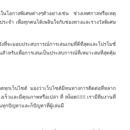
ดขึ้นในโอกาสพิเศษต่างๆตัวอย่างเช่น ช่วงเทศกาลหรือเหตุ
็นประจำ เพื่อทุกคนได้เพลินใจกับช่องทางและรางวัลพิเศษ
ที่จะมอบประสบการณ์การเล่นเกมที่ดีที่สุดและโปรโมชั่
สำหรับเพื่อการเล่นเป็นประสบการณ์ที่เหมาะสมที่สุดคุ้ม
็อตทุกเว็บไซต์ มองว่าเว็บไซต์มีหนทางการติดต่อที่หลาก
างเร็วและมีคุณภาพหรือเปล่า ที่ สล็อต888 เรามีทีมงานที่
ทุกปัญหาและก็ปัญหาที่ผู้เล่นมี