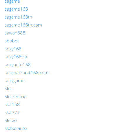
sagame
sagame168
sagame168th
sagame168th.com
sawan888
sbobet
sexy168
sexy168vip
sexyauto168
sexybaccarat168.com
sexygame
Slot
Slot Online
slot168
slot777
Slotxo
slotxo auto