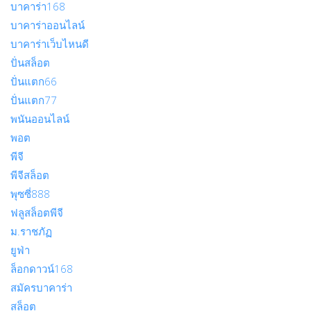
บาคาร่า168
บาคาร่าออนไลน์
บาคาร่าเว็บไหนดี
ปั่นสล็อต
ปั่นแตก66
ปั่นแตก77
พนันออนไลน์
พอต
พีจี
พีจีสล็อต
พุซซี่888
ฟลูสล็อตพีจี
ม.ราชภัฏ
ยูฟ่า
ล็อกดาวน์168
สมัครบาคาร่า
สล็อต