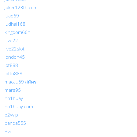
Joker123th.com
juad69
Judhai168
kingdom66n
Live22
live22slot
london45
lot888
lotto888
macau69 สมัคร
mars95
no1huay
no1huay.com
p2vvip
panda555
PG