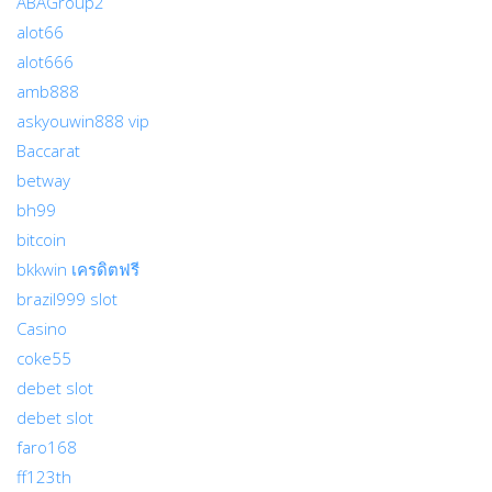
ABAGroup2
alot66
alot666
amb888
askyouwin888 vip
Baccarat
betway
bh99
bitcoin
bkkwin เครดิตฟรี
brazil999 slot
Casino
coke55
debet slot
debet slot
faro168
ff123th