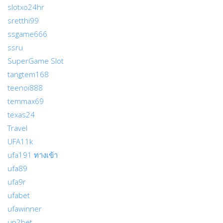
slotxo24hr
sretthi99
ssgame666
ssru
SuperGame Slot
tangtem168
teenoi888
temmax69
texas24
Travel
UFA11k
ufa191 ทางเข้า
ufa89
ufa9r
ufabet
ufawinner
up2bet