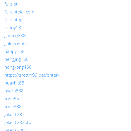
fullslot
fullsloteiei.com
fullslotpg
funny18
gaojing888
golden456
happy168
hengjing168
hongkong456
https://sretthi99.bet/enter/
huayhit88
hydra888
jinda55
jinda888
Joker123
joker123auto
joker123th