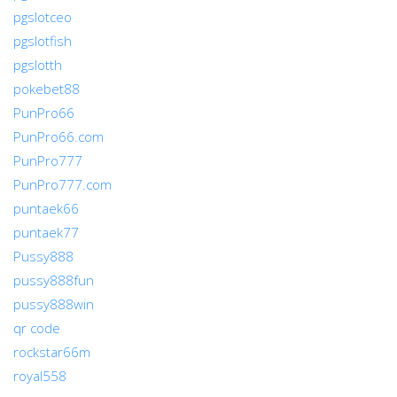
pgslotceo
pgslotfish
pgslotth
pokebet88
PunPro66
PunPro66.com
PunPro777
PunPro777.com
puntaek66
puntaek77
Pussy888
pussy888fun
pussy888win
qr code
rockstar66m
royal558