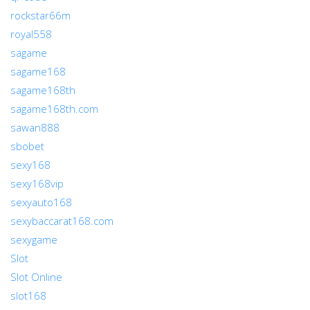
rockstar66m
royal558
sagame
sagame168
sagame168th
sagame168th.com
sawan888
sbobet
sexy168
sexy168vip
sexyauto168
sexybaccarat168.com
sexygame
Slot
Slot Online
slot168