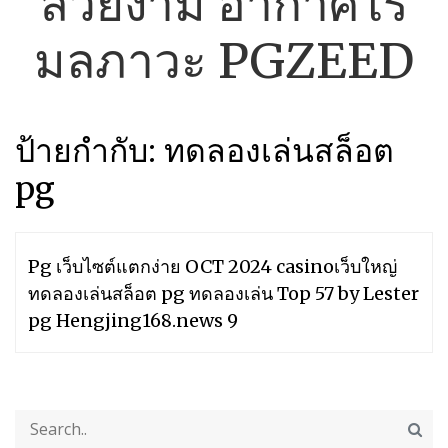
สวยงาม อากาศไร้
มลภาวะ PGZEED
ป้ายกำกับ:
ทดลองเล่นสล็อต
pg
Pg เว็บไซต์แตกง่าย OCT 2024 casinoเว็บใหญ่
ทดลองเล่นสล็อต pg ทดลองเล่น Top 57 by Lester
pg Hengjing168.news 9