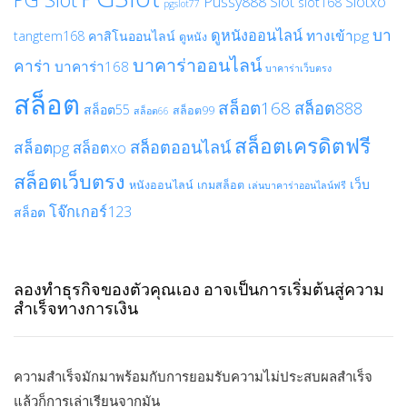
Pussy888
Slot
Slotxo
slot168
pgslot77
บา
ดูหนังออนไลน์
ทางเข้าpg
tangtem168
คาสิโนออนไลน์
ดูหนัง
บาคาร่าออนไลน์
คาร่า
บาคาร่า168
บาคาร่าเว็บตรง
สล็อต
สล็อต168
สล็อต888
สล็อต55
สล็อต99
สล็อต66
สล็อตเครดิตฟรี
สล็อตออนไลน์
สล็อตpg
สล็อตxo
สล็อตเว็บตรง
เว็บ
หนังออนไลน์
เกมสล็อต
เล่นบาคาร่าออนไลน์ฟรี
โจ๊กเกอร์123
สล็อต
ลองทำธุรกิจของตัวคุณเอง อาจเป็นการเริ่มต้นสู่ความ
สำเร็จทางการเงิน
ความสำเร็จมักมาพร้อมกับการยอมรับความไม่ประสบผลสำเร็จ
แล้วก็การเล่าเรียนจากมัน