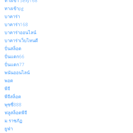
ทางเข้า Sexy168
ทางเข้าpg
บาคาร่า
บาคาร่า168
บาคาร่าออนไลน์
บาคาร่าเว็บไหนดี
ปั่นสล็อต
ปั่นแตก66
ปั่นแตก77
พนันออนไลน์
พอต
พีจี
พีจีสล็อต
พุซซี่888
ฟลูสล็อตพีจี
ม.ราชภัฏ
ยูฟ่า