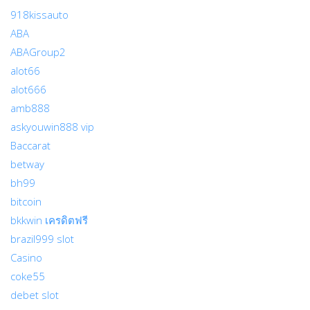
918kissauto
ABA
ABAGroup2
alot66
alot666
amb888
askyouwin888 vip
Baccarat
betway
bh99
bitcoin
bkkwin เครดิตฟรี
brazil999 slot
Casino
coke55
debet slot