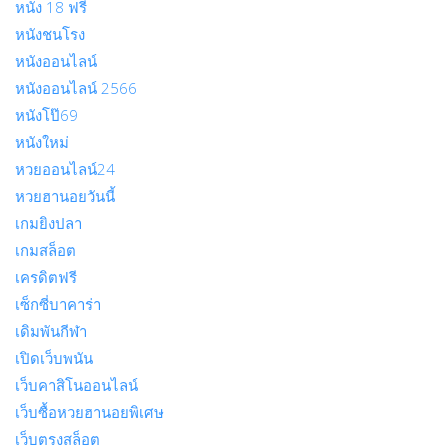
หนัง 18 ฟรี
หนังชนโรง
หนังออนไลน์
หนังออนไลน์ 2566
หนังโป๊69
หนังใหม่
หวยออนไลน์24
หวยฮานอยวันนี้
เกมยิงปลา
เกมสล็อต
เครดิตฟรี
เซ็กซี่บาคาร่า
เดิมพันกีฬา
เปิดเว็บพนัน
เว็บคาสิโนออนไลน์
เว็บซื้อหวยฮานอยพิเศษ
เว็บตรงสล็อต