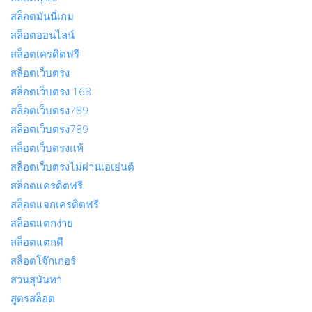
สล็อตมันนี่เกม
สล็อตออนไลน์
สล็อตเครดิตฟรี
สล็อตเว็บตรง
สล็อตเว็บตรง 168
สล็อตเว็บตรง789
สล็อตเว็บตรง789
สล็อตเว็บตรงแท้
สล็อตเว็บตรงไม่ผ่านเอเย่นต์
สล็อตเเครดิตฟรี
สล็อตแจกเครดิตฟรี
สล็อตแตกง่าย
สล็อตแตกดี
สล็อตโจ๊กเกอร์
สวนสุนันทา
สูตรสล็อต