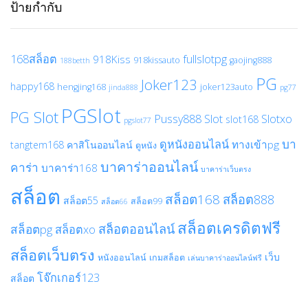
ป้ายกำกับ
168สล็อต
fullslotpg
918Kiss
918kissauto
gaojing888
188betth
PG
Joker123
happy168
hengjing168
joker123auto
jinda888
pg77
PGSlot
PG Slot
Pussy888
Slot
Slotxo
slot168
pgslot77
บา
ดูหนังออนไลน์
ทางเข้าpg
tangtem168
คาสิโนออนไลน์
ดูหนัง
บาคาร่าออนไลน์
คาร่า
บาคาร่า168
บาคาร่าเว็บตรง
สล็อต
สล็อต168
สล็อต888
สล็อต55
สล็อต99
สล็อต66
สล็อตเครดิตฟรี
สล็อตออนไลน์
สล็อตpg
สล็อตxo
สล็อตเว็บตรง
เว็บ
หนังออนไลน์
เกมสล็อต
เล่นบาคาร่าออนไลน์ฟรี
โจ๊กเกอร์123
สล็อต