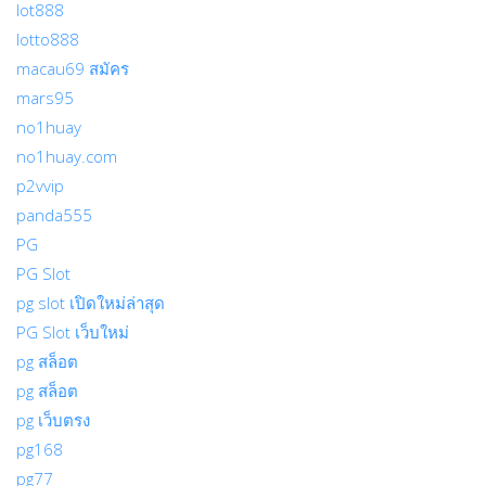
lot888
lotto888
macau69 สมัคร
mars95
no1huay
no1huay.com
p2vvip
panda555
PG
PG Slot
pg slot เปิดใหม่ล่าสุด
PG Slot เว็บใหม่
pg สล็อต
pg สล็อต
pg เว็บตรง
pg168
pg77