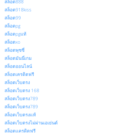
สล็อต888
สล็อต918kiss
สล็อต99
สล็อตpg
สล็อตpgแท้
สล็อตxo
สล็อตพุซซี่
สล็อตมันนี่เกม
สล็อตออนไลน์
สล็อตเครดิตฟรี
สล็อตเว็บตรง
สล็อตเว็บตรง 168
สล็อตเว็บตรง789
สล็อตเว็บตรง789
สล็อตเว็บตรงแท้
สล็อตเว็บตรงไม่ผ่านเอเย่นต์
สล็อตเเครดิตฟรี