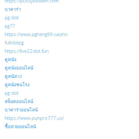
https://pussy888win.com
บาคาร่า
pg slot
pg77
https://www.pgheng99.casino
fullslotpg
https://live22slot.fun
ดูหนัง
ดูหนังออนไลน์
ดูหนังhd
ดูหนังชนโรง
pg slot
สล็อตออนไลน์
บาคาร่าออนไลน์
https://www.punpro777.us/
ซื้อหวยออนไลน์