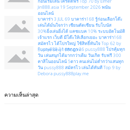
ก่อนเริ่มเล่น เครดิตฟรี Top 70 by Elmer
Jin888.asia 19 September 2026 พนัน
ออนไลน์
บาคาร่า 3 JUL 69 บาคาร่า168 รู้ก่อนเลือกโต๊ะ
เล่นได้มั่นใจกว่า เซียนตัดเซียน รับโบนัส
30%ยิ่งเล่นยิ่งได้ แคชแบค 10% ระบบอัตโนมัติ
เจ้าแรก เว็บดี มีโต๊ะให้เลือกเยอะ บาคาร่า168
สมัครไว ได้โปรใหญ่ ใช้สิทธิ์ทันใจ Top 62 by
Pussy888 31 กรกฎา 26 pussy888 โปรคุ้มทุก
Sophie sexy168c.com
วัน เล่นสนุกได้มากกว่าเดิม วันเกิด รับฟรี 300
คาสิโนออนไลน์ 5ดาว คนเล่นไม่ต่ำกว่าแสนทุก
วัน pussy888 สมัครไว เล่นได้ทันที Top 9 by
Debora pussy888play.me
ความเห็นล่าสุด