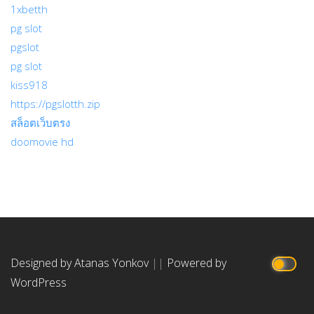
1xbetth
pg slot
pgslot
pg slot
kiss918
https://pgslotth.zip
สล็อตเว็บตรง
doomovie hd
Designed by Atanas Yonkov
||
Powered by
WordPress