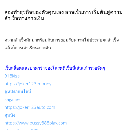
ลองทำธุรกิจของตัวคุณเอง อาจเป็นการเริ่มต้นสู่ความ
สำเร็จทางการเงิน
ความสำเร็จมักมาพร้อมกับการยอมรับความไม่ประสบผลสำเร็จ
แล้วก็การเล่าเรียนจากมัน
เว็บสล็อตและบาคาร่าของโครตดีเว็บนี้เล่นแล้วรวยจัดๆ
918kiss
https://joker123.money
ดูหนังออนไลน์
sagame
https://joker123auto.com
ดูหนัง
https://www.pussy888play.com