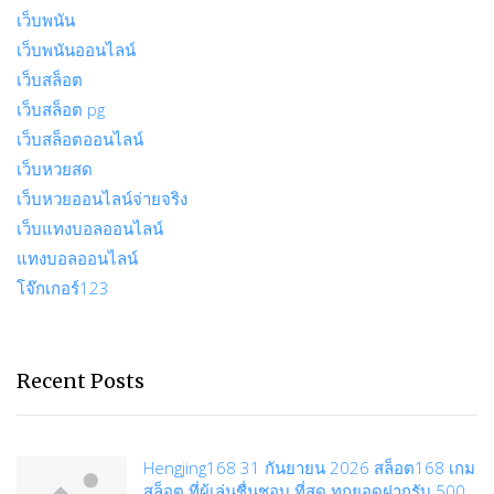
เว็บพนัน
เว็บพนันออนไลน์
เว็บสล็อต
เว็บสล็อต pg
เว็บสล็อตออนไลน์
เว็บหวยสด
เว็บหวยออนไลน์จ่ายจริง
เว็บแทงบอลออนไลน์
แทงบอลออนไลน์
โจ๊กเกอร์123
Recent Posts
Hengjing168 31 กันยายน 2026 สล็อต168 เกม
สล็อต ที่ผู้เล่นชื่นชอบ ที่สุด ทุกยอดฝากรับ 500