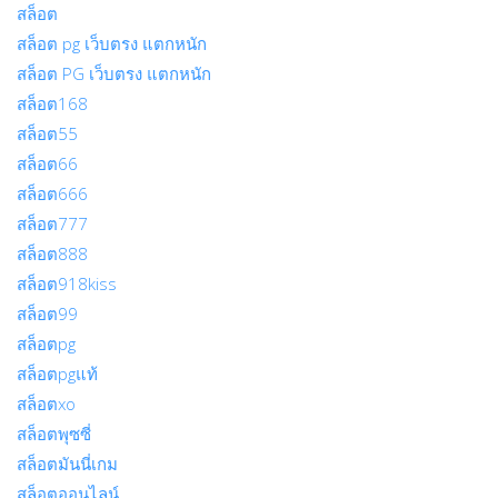
สล็อต
สล็อต pg เว็บตรง แตกหนัก
สล็อต PG เว็บตรง แตกหนัก
สล็อต168
สล็อต55
สล็อต66
สล็อต666
สล็อต777
สล็อต888
สล็อต918kiss
สล็อต99
สล็อตpg
สล็อตpgแท้
สล็อตxo
สล็อตพุซซี่
สล็อตมันนี่เกม
สล็อตออนไลน์