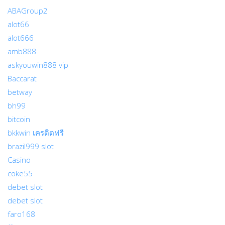
ABAGroup2
alot66
alot666
amb888
askyouwin888 vip
Baccarat
betway
bh99
bitcoin
bkkwin เครดิตฟรี
brazil999 slot
Casino
coke55
debet slot
debet slot
faro168