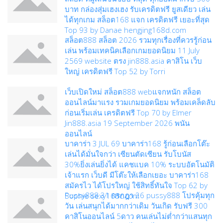
บาท กล่องสุ่มเฮงเฮง รับเครดิตฟรี ยูสเดียว เล่น
ได้ทุกเกม สล็อต168 แจก เครดิตฟรี เยอะที่สุด
Top 93 by Danae hengjing168d.com
สล็อต888 สล็อต 2026 รวมทุกเรื่องที่ควรรู้ก่อน
เล่น พร้อมเทคนิคเลือกเกมยอดนิยม 11 July
2569 website ตรง jin888.asia คาสิโน เว็บ
ใหญ่ เครดิตฟรี Top 52 by Torri
เว็บเปิดใหม่ สล็อต888 webแจกหนัก สล็อต
ออนไลน์มาแรง รวมเกมยอดนิยม พร้อมเคล็ดลับ
ก่อนเริ่มเล่น เครดิตฟรี Top 70 by Elmer
Jin888.asia 19 September 2026 พนัน
ออนไลน์
บาคาร่า 3 JUL 69 บาคาร่า168 รู้ก่อนเลือกโต๊ะ
เล่นได้มั่นใจกว่า เซียนตัดเซียน รับโบนัส
30%ยิ่งเล่นยิ่งได้ แคชแบค 10% ระบบอัตโนมัติ
เจ้าแรก เว็บดี มีโต๊ะให้เลือกเยอะ บาคาร่า168
สมัครไว ได้โปรใหญ่ ใช้สิทธิ์ทันใจ Top 62 by
Pussy888 31 กรกฎา 26 pussy888 โปรคุ้มทุก
Sophie sexy168c.com
วัน เล่นสนุกได้มากกว่าเดิม วันเกิด รับฟรี 300
คาสิโนออนไลน์ 5ดาว คนเล่นไม่ต่ำกว่าแสนทุก