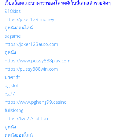
เว็บสล็อตและบาคาร่าของโครตดีเว็บนี้เล่นแล้วรวยจัดๆ
918kiss
https://joker123.money
ดูหนังออนไลน์
sagame
https://joker123auto.com
ดูหนัง
https://www.pussy888play.com
https://pussy888win.com
บาคาร่า
pg slot
pg77
https://www.pgheng99.casino
fullslotpg
https://live22slot.fun
ดูหนัง
ดูหนังออนไลน์