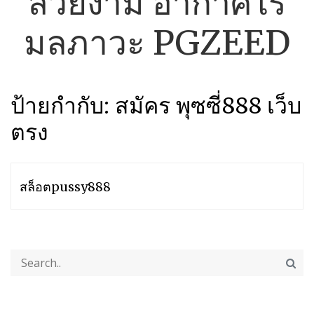
สวยงาม อากาศไร้
มลภาวะ PGZEED
ป้ายกำกับ:
สมัคร พุซซี่888 เว็บ
ตรง
สล็อตpussy888