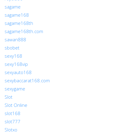
sagame
sagame168
sagame168th
sagame168th.com
sawan888
sbobet
sexy168
sexy168vip
sexyauto168
sexybaccarat168.com
sexygame
Slot
Slot Online
slot168
slot777
Slotxo