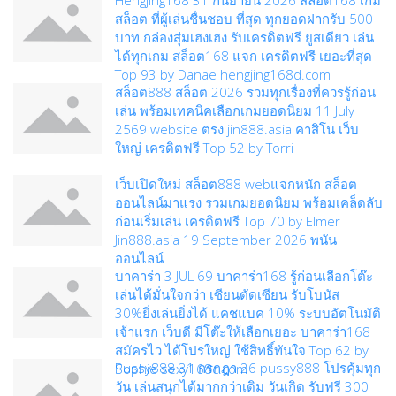
สล็อต ที่ผู้เล่นชื่นชอบ ที่สุด ทุกยอดฝากรับ 500
บาท กล่องสุ่มเฮงเฮง รับเครดิตฟรี ยูสเดียว เล่น
ได้ทุกเกม สล็อต168 แจก เครดิตฟรี เยอะที่สุด
Top 93 by Danae hengjing168d.com
สล็อต888 สล็อต 2026 รวมทุกเรื่องที่ควรรู้ก่อน
เล่น พร้อมเทคนิคเลือกเกมยอดนิยม 11 July
2569 website ตรง jin888.asia คาสิโน เว็บ
ใหญ่ เครดิตฟรี Top 52 by Torri
เว็บเปิดใหม่ สล็อต888 webแจกหนัก สล็อต
ออนไลน์มาแรง รวมเกมยอดนิยม พร้อมเคล็ดลับ
ก่อนเริ่มเล่น เครดิตฟรี Top 70 by Elmer
Jin888.asia 19 September 2026 พนัน
ออนไลน์
บาคาร่า 3 JUL 69 บาคาร่า168 รู้ก่อนเลือกโต๊ะ
เล่นได้มั่นใจกว่า เซียนตัดเซียน รับโบนัส
30%ยิ่งเล่นยิ่งได้ แคชแบค 10% ระบบอัตโนมัติ
เจ้าแรก เว็บดี มีโต๊ะให้เลือกเยอะ บาคาร่า168
สมัครไว ได้โปรใหญ่ ใช้สิทธิ์ทันใจ Top 62 by
Pussy888 31 กรกฎา 26 pussy888 โปรคุ้มทุก
Sophie sexy168c.com
วัน เล่นสนุกได้มากกว่าเดิม วันเกิด รับฟรี 300