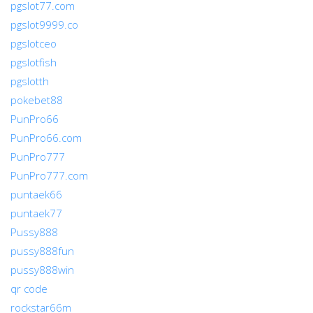
pgslot77.com
pgslot9999.co
pgslotceo
pgslotfish
pgslotth
pokebet88
PunPro66
PunPro66.com
PunPro777
PunPro777.com
puntaek66
puntaek77
Pussy888
pussy888fun
pussy888win
qr code
rockstar66m