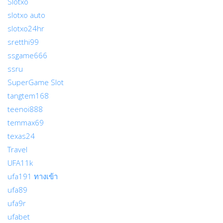
Slotxo
slotxo auto
slotxo24hr
sretthi99
ssgame666
ssru
SuperGame Slot
tangtem168
teenoi888
temmax69
texas24
Travel
UFA11k
ufa191 ทางเข้า
ufa89
ufa9r
ufabet