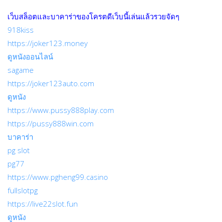
เว็บสล็อตและบาคาร่าของโครตดีเว็บนี้เล่นแล้วรวยจัดๆ
918kiss
https://joker123.money
ดูหนังออนไลน์
sagame
https://joker123auto.com
ดูหนัง
https://www.pussy888play.com
https://pussy888win.com
บาคาร่า
pg slot
pg77
https://www.pgheng99.casino
fullslotpg
https://live22slot.fun
ดูหนัง