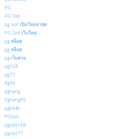
PG
PG Slot
pg slot เปิดใหม่ล่าสุด
PG Slot เว็บใหม่
pg สล็อต
pg สล็อต
pg เว็บตรง
pg168
pg77
Pg99
pgheng
Pgheng99
pgk44b
PGSlot
pgslot168
pgslot77