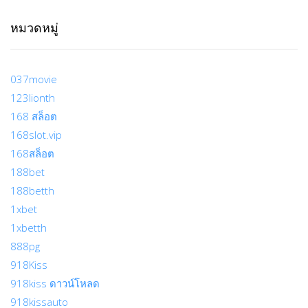
หมวดหมู่
037movie
123lionth
168 สล็อต
168slot.vip
168สล็อต
188bet
188betth
1xbet
1xbetth
888pg
918Kiss
918kiss ดาวน์โหลด
918kissauto