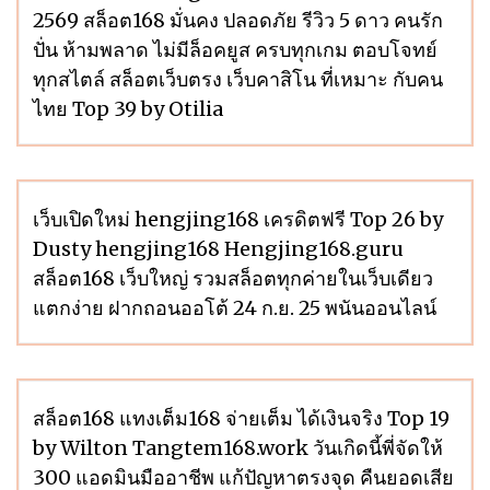
2569 สล็อต168 มั่นคง ปลอดภัย รีวิว 5 ดาว คนรัก
ปั่น ห้ามพลาด ไม่มีล็อคยูส ครบทุกเกม ตอบโจทย์
ทุกสไตล์ สล็อตเว็บตรง เว็บคาสิโน ที่เหมาะ กับคน
ไทย Top 39 by Otilia
เว็บเปิดใหม่ hengjing168 เครดิตฟรี Top 26 by
Dusty hengjing168 Hengjing168.guru
สล็อต168 เว็บใหญ่ รวมสล็อตทุกค่ายในเว็บเดียว
แตกง่าย ฝากถอนออโต้ 24 ก.ย. 25 พนันออนไลน์
สล็อต168 แทงเต็ม168 จ่ายเต็ม ได้เงินจริง Top 19
by Wilton Tangtem168.work วันเกิดนี้พี่จัดให้
300 แอดมินมืออาชีพ แก้ปัญหาตรงจุด คืนยอดเสีย