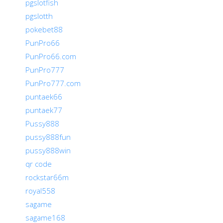
pgslotfish
pgslotth
pokebet88
PunPro66
PunPro66.com
PunPro777
PunPro777.com
puntaek66
puntaek77
Pussy888
pussy888fun
pussy888win
qr code
rockstar66m
royal558
sagame
sagame168