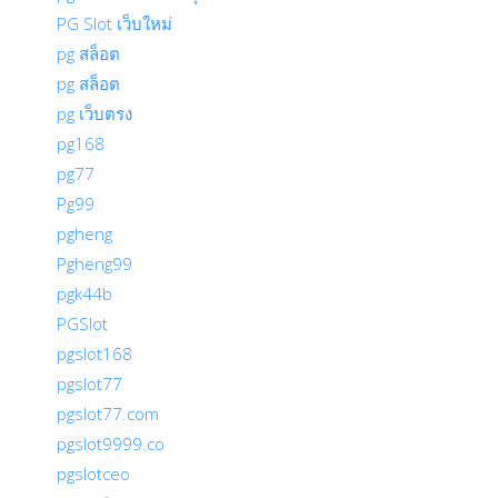
PG Slot เว็บใหม่
pg สล็อต
pg สล็อต
pg เว็บตรง
pg168
pg77
Pg99
pgheng
Pgheng99
pgk44b
PGSlot
pgslot168
pgslot77
pgslot77.com
pgslot9999.co
pgslotceo