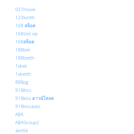
037movie
123lionth
168 สล็อต
168slot.vip
168สล็อต
188bet
188betth
1xbet
1xbetth
888pg
918Kiss
918kiss ดาวน์โหลด
918kissauto
ABA
ABAGroup2
alot66