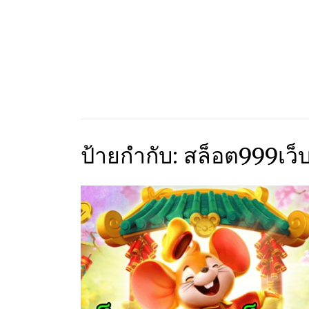
ป้ายกำกับ:
สล็อต999เว็