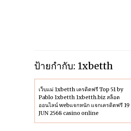
ป้ายกำกับ:
1xbetth
เว็บแม่ 1xbetth เครดิตฟรี Top 51 by
Pablo 1xbetth 1xbetth.biz สล็อต
ออนไลน์ webแจกหนัก แจกเครดิตฟรี 19
JUN 2568 casino online