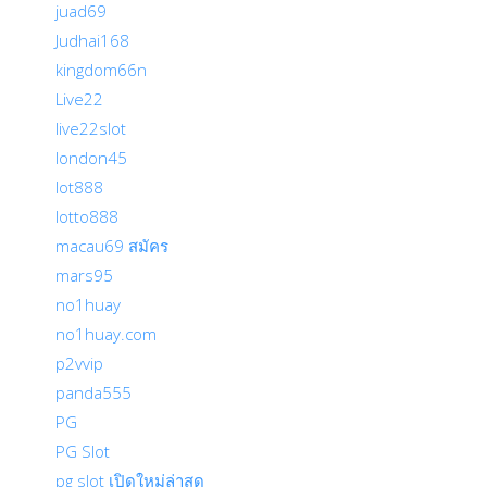
juad69
Judhai168
kingdom66n
Live22
live22slot
london45
lot888
lotto888
macau69 สมัคร
mars95
no1huay
no1huay.com
p2vvip
panda555
PG
PG Slot
pg slot เปิดใหม่ล่าสุด