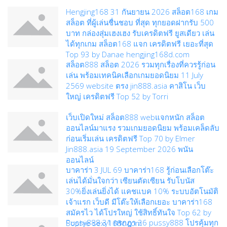
Hengjing168 31 กันยายน 2026 สล็อต168 เกม
สล็อต ที่ผู้เล่นชื่นชอบ ที่สุด ทุกยอดฝากรับ 500
บาท กล่องสุ่มเฮงเฮง รับเครดิตฟรี ยูสเดียว เล่น
ได้ทุกเกม สล็อต168 แจก เครดิตฟรี เยอะที่สุด
Top 93 by Danae hengjing168d.com
สล็อต888 สล็อต 2026 รวมทุกเรื่องที่ควรรู้ก่อน
เล่น พร้อมเทคนิคเลือกเกมยอดนิยม 11 July
2569 website ตรง jin888.asia คาสิโน เว็บ
ใหญ่ เครดิตฟรี Top 52 by Torri
เว็บเปิดใหม่ สล็อต888 webแจกหนัก สล็อต
ออนไลน์มาแรง รวมเกมยอดนิยม พร้อมเคล็ดลับ
ก่อนเริ่มเล่น เครดิตฟรี Top 70 by Elmer
Jin888.asia 19 September 2026 พนัน
ออนไลน์
บาคาร่า 3 JUL 69 บาคาร่า168 รู้ก่อนเลือกโต๊ะ
เล่นได้มั่นใจกว่า เซียนตัดเซียน รับโบนัส
30%ยิ่งเล่นยิ่งได้ แคชแบค 10% ระบบอัตโนมัติ
เจ้าแรก เว็บดี มีโต๊ะให้เลือกเยอะ บาคาร่า168
สมัครไว ได้โปรใหญ่ ใช้สิทธิ์ทันใจ Top 62 by
Pussy888 31 กรกฎา 26 pussy888 โปรคุ้มทุก
Sophie sexy168c.com