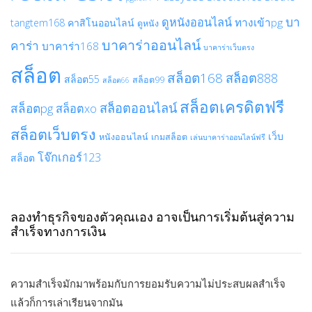
บา
ดูหนังออนไลน์
ทางเข้าpg
tangtem168
คาสิโนออนไลน์
ดูหนัง
บาคาร่าออนไลน์
คาร่า
บาคาร่า168
บาคาร่าเว็บตรง
สล็อต
สล็อต168
สล็อต888
สล็อต55
สล็อต99
สล็อต66
สล็อตเครดิตฟรี
สล็อตออนไลน์
สล็อตpg
สล็อตxo
สล็อตเว็บตรง
เว็บ
หนังออนไลน์
เกมสล็อต
เล่นบาคาร่าออนไลน์ฟรี
โจ๊กเกอร์123
สล็อต
ลองทำธุรกิจของตัวคุณเอง อาจเป็นการเริ่มต้นสู่ความ
สำเร็จทางการเงิน
ความสำเร็จมักมาพร้อมกับการยอมรับความไม่ประสบผลสำเร็จ
แล้วก็การเล่าเรียนจากมัน