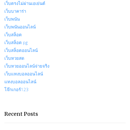
เว็บตรงไม่ผ่านเอเย่นต์
เว็บบาคาร่า
เว็บพนัน
เว็บพนันออนไลน์
เว็บสล็อต
เว็บสล็อต pg
เว็บสล็อตออนไลน์
เว็บหวยสด
เว็บหวยออนไลน์จ่ายจริง
เว็บแทงบอลออนไลน์
แทงบอลออนไลน์
โจ๊กเกอร์123
Recent Posts