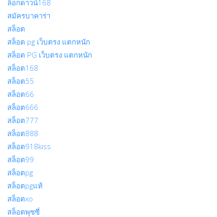
ล็อกดาวน์168
สมัครบาคาร่า
สล็อต
สล็อต pg เว็บตรง แตกหนัก
สล็อต PG เว็บตรง แตกหนัก
สล็อต168
สล็อต55
สล็อต66
สล็อต666
สล็อต777
สล็อต888
สล็อต918kiss
สล็อต99
สล็อตpg
สล็อตpgแท้
สล็อตxo
สล็อตพุซซี่