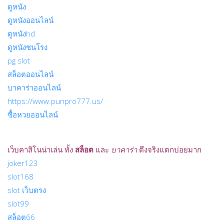
ดูหนัง
ดูหนังออนไลน์
ดูหนังhd
ดูหนังชนโรง
pg slot
สล็อตออนไลน์
บาคาร่าออนไลน์
https://www.punpro777.us/
ซื้อหวยออนไลน์
เว็บคาสิโนน่าเล่น ทั้ง
สล็อต
และ
บาคาร่า
ตึงจริงแตกบ่อยมาก
joker123
slot168
slot เว็บตรง
slot99
สล็อต66