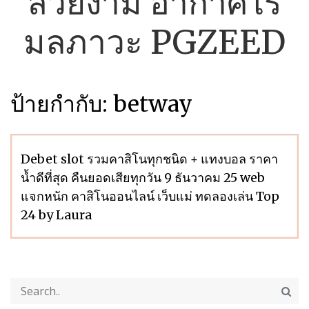
สวยงาม อากาศไร้
มลภาวะ PGZEED
ป้ายกำกับ:
betway
Debet slot รวมคาสิโนทุกชนิด + แทงบอล ราคา
น้ำดีที่สุด คืนยอดเสียทุกวัน 9 ธันวาคม 25 web
แจกหนัก คาสิโนออนไลน์ เว็บแม่ ทดลองเล่น Top
24 by Laura