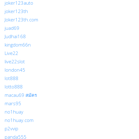
joker123auto
joker123th
Joker123th.com
juad69
Judhai168
kingdom66n
Live22
live22slot
london45
lot888
lotto888
macau69 สมัคร
mars95
no1huay
no1huay.com
p2vvip
panda555