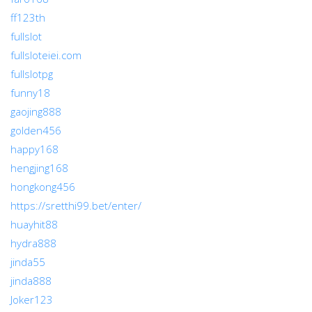
ff123th
fullslot
fullsloteiei.com
fullslotpg
funny18
gaojing888
golden456
happy168
hengjing168
hongkong456
https://sretthi99.bet/enter/
huayhit88
hydra888
jinda55
jinda888
Joker123