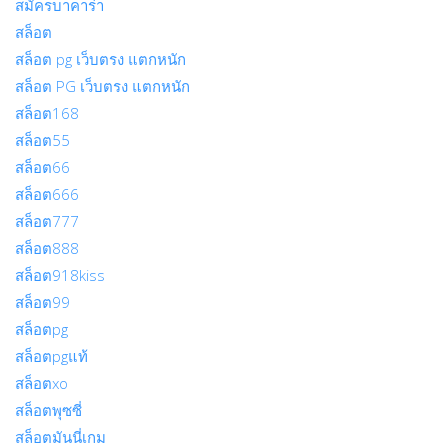
สมัครบาคาร่า
สล็อต
สล็อต pg เว็บตรง แตกหนัก
สล็อต PG เว็บตรง แตกหนัก
สล็อต168
สล็อต55
สล็อต66
สล็อต666
สล็อต777
สล็อต888
สล็อต918kiss
สล็อต99
สล็อตpg
สล็อตpgแท้
สล็อตxo
สล็อตพุซซี่
สล็อตมันนี่เกม