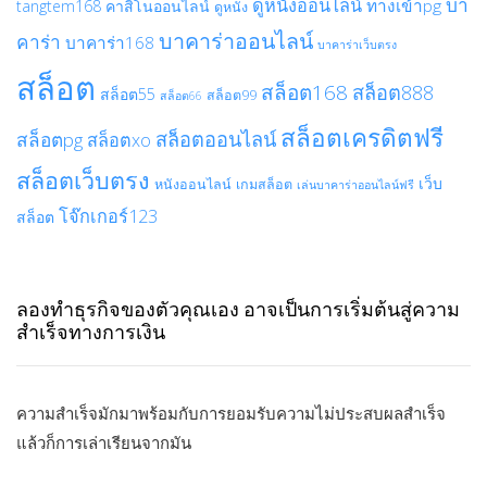
บา
ดูหนังออนไลน์
ทางเข้าpg
tangtem168
คาสิโนออนไลน์
ดูหนัง
บาคาร่าออนไลน์
คาร่า
บาคาร่า168
บาคาร่าเว็บตรง
สล็อต
สล็อต168
สล็อต888
สล็อต55
สล็อต99
สล็อต66
สล็อตเครดิตฟรี
สล็อตออนไลน์
สล็อตpg
สล็อตxo
สล็อตเว็บตรง
เว็บ
หนังออนไลน์
เกมสล็อต
เล่นบาคาร่าออนไลน์ฟรี
โจ๊กเกอร์123
สล็อต
ลองทำธุรกิจของตัวคุณเอง อาจเป็นการเริ่มต้นสู่ความ
สำเร็จทางการเงิน
ความสำเร็จมักมาพร้อมกับการยอมรับความไม่ประสบผลสำเร็จ
แล้วก็การเล่าเรียนจากมัน