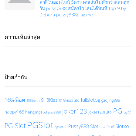
คาสิโนออนไลน์ 5ดาว คนเล่นไม่ต่ำกว่าแสนทุก
วัน pussy888 สมัครไว เล่นได้ทันที Top 9 by
Debora pussy888play.me
ความเห็นล่าสุด
ป้ายกำกับ
168สล็อต
fullslotpg
918Kiss
918kissauto
gaojing888
188betth
PG
Joker123
happy168
hengjing168
joker123auto
jinda888
pg77
PGSlot
PG Slot
Pussy888
Slot
Slotxo
slot168
pgslot77