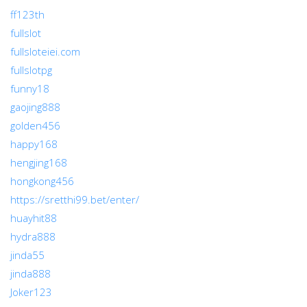
ff123th
fullslot
fullsloteiei.com
fullslotpg
funny18
gaojing888
golden456
happy168
hengjing168
hongkong456
https://sretthi99.bet/enter/
huayhit88
hydra888
jinda55
jinda888
Joker123