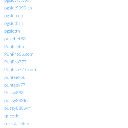
pgslot9999.co
pgslotceo
pgslotfish
pgslotth
pokebet88
PunPro66
PunPro66.com
PunPro777
PunPro777.com
puntaek66
puntaek77
Pussy888
pussy888fun
pussy888win
qr code
rockstar66m