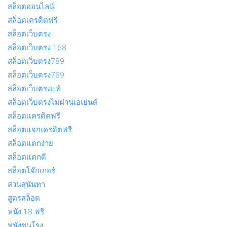
สล็อตออนไลน์
สล็อตเครดิตฟรี
สล็อตเว็บตรง
สล็อตเว็บตรง 168
สล็อตเว็บตรง789
สล็อตเว็บตรง789
สล็อตเว็บตรงแท้
สล็อตเว็บตรงไม่ผ่านเอเย่นต์
สล็อตเเครดิตฟรี
สล็อตแจกเครดิตฟรี
สล็อตแตกง่าย
สล็อตแตกดี
สล็อตโจ๊กเกอร์
สวนสุนันทา
สูตรสล็อต
หนัง 18 ฟรี
หนังชนโรง