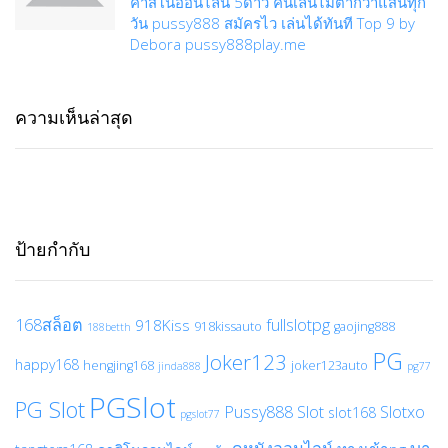
คาสิโนออนไลน์ 5ดาว คนเล่นไม่ต่ำกว่าแสนทุก
วัน pussy888 สมัครไว เล่นได้ทันที Top 9 by
Debora pussy888play.me
ความเห็นล่าสุด
ป้ายกำกับ
168สล็อต
fullslotpg
918Kiss
918kissauto
gaojing888
188betth
PG
Joker123
happy168
hengjing168
joker123auto
jinda888
pg77
PGSlot
PG Slot
Pussy888
Slot
Slotxo
slot168
pgslot77