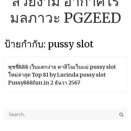
สวยงาม อากาศไร้
มลภาวะ PGZEED
ป้ายกำกับ:
pussy slot
พุชชี่888 เว็บแตกง่าย คาสิโนเว็บแม่ pussy slot
ใหม่ล่าสุด Top 81 by Lucinda pussy slot
Pussy888fun.in 2 ธันวา 2567