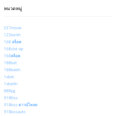
หมวดหมู่
037movie
123lionth
168 สล็อต
168slot.vip
168สล็อต
188bet
188betth
1xbet
1xbetth
888pg
918Kiss
918kiss ดาวน์โหลด
918kissauto