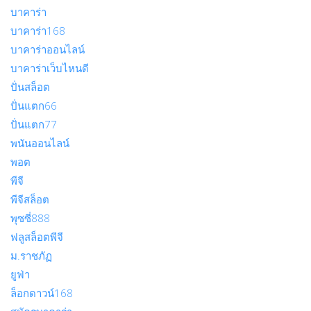
บาคาร่า
บาคาร่า168
บาคาร่าออนไลน์
บาคาร่าเว็บไหนดี
ปั่นสล็อต
ปั่นแตก66
ปั่นแตก77
พนันออนไลน์
พอต
พีจี
พีจีสล็อต
พุซซี่888
ฟลูสล็อตพีจี
ม.ราชภัฏ
ยูฟ่า
ล็อกดาวน์168