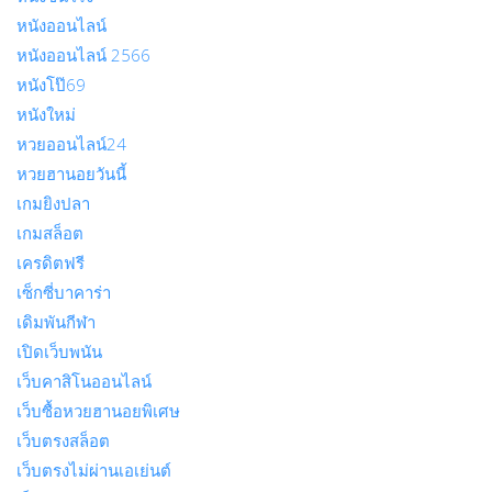
หนังออนไลน์
หนังออนไลน์ 2566
หนังโป๊69
หนังใหม่
หวยออนไลน์24
หวยฮานอยวันนี้
เกมยิงปลา
เกมสล็อต
เครดิตฟรี
เซ็กซี่บาคาร่า
เดิมพันกีฬา
เปิดเว็บพนัน
เว็บคาสิโนออนไลน์
เว็บซื้อหวยฮานอยพิเศษ
เว็บตรงสล็อต
เว็บตรงไม่ผ่านเอเย่นต์