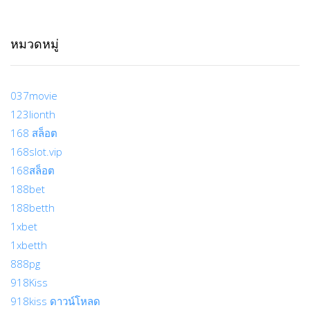
หมวดหมู่
037movie
123lionth
168 สล็อต
168slot.vip
168สล็อต
188bet
188betth
1xbet
1xbetth
888pg
918Kiss
918kiss ดาวน์โหลด