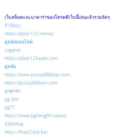
เว็บสล็อตและบาคาร่าของโครตดีเว็บนี้เล่นแล้วรวยจัดๆ
918kiss
https://joker123.money
ดูหนังออนไลน์
sagame
https://joker123auto.com
ดูหนัง
https://www.pussy888play.com
https://pussy888win.com
บาคาร่า
pg slot
pg77
https://www.pgheng99.casino
fullslotpg
https://live22slot.fun