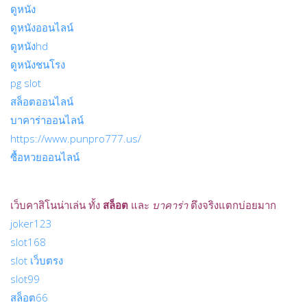
ดูหนัง
ดูหนังออนไลน์
ดูหนังhd
ดูหนังชนโรง
pg slot
สล็อตออนไลน์
บาคาร่าออนไลน์
https://www.punpro777.us/
ซื้อหวยออนไลน์
เว็บคาสิโนน่าเล่น ทั้ง
สล็อต
และ
บาคาร่า
ตึงจริงแตกบ่อยมาก
joker123
slot168
slot เว็บตรง
slot99
สล็อต66