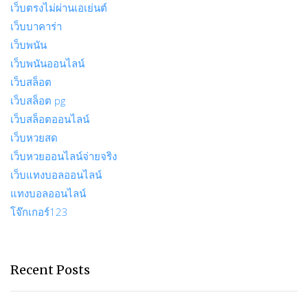
เว็บตรงไม่ผ่านเอเย่นต์
เว็บบาคาร่า
เว็บพนัน
เว็บพนันออนไลน์
เว็บสล็อต
เว็บสล็อต pg
เว็บสล็อตออนไลน์
เว็บหวยสด
เว็บหวยออนไลน์จ่ายจริง
เว็บแทงบอลออนไลน์
แทงบอลออนไลน์
โจ๊กเกอร์123
Recent Posts