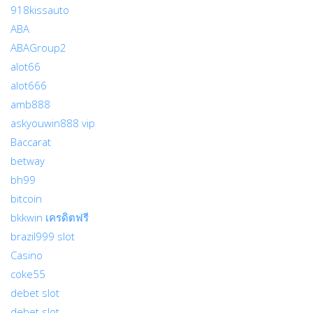
918kissauto
ABA
ABAGroup2
alot66
alot666
amb888
askyouwin888 vip
Baccarat
betway
bh99
bitcoin
bkkwin เครดิตฟรี
brazil999 slot
Casino
coke55
debet slot
debet slot