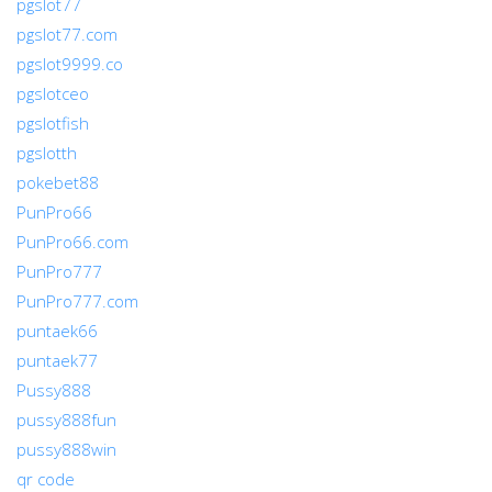
pgslot77
pgslot77.com
pgslot9999.co
pgslotceo
pgslotfish
pgslotth
pokebet88
PunPro66
PunPro66.com
PunPro777
PunPro777.com
puntaek66
puntaek77
Pussy888
pussy888fun
pussy888win
qr code