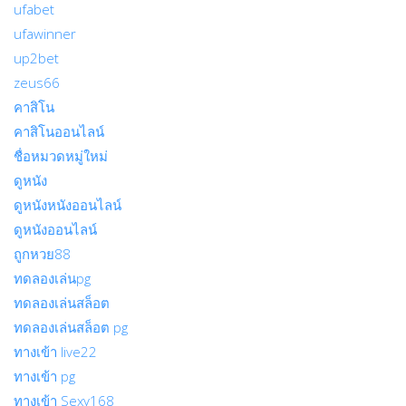
ufabet
ufawinner
up2bet
zeus66
คาสิโน
คาสิโนออนไลน์
ชื่อหมวดหมู่ใหม่
ดูหนัง
ดูหนังหนังออนไลน์
ดูหนังออนไลน์
ถูกหวย88
ทดลองเล่นpg
ทดลองเล่นสล็อต
ทดลองเล่นสล็อต pg
ทางเข้า live22
ทางเข้า pg
ทางเข้า Sexy168