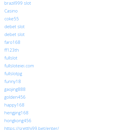
brazil999 slot
Casino
coke55
debet slot
debet slot
faro168
ff123th
fullslot
fullsloteiei.com
fullslotpg
funny18
gaojing888
golden456
happy168
hengjing168
hongkong456
https://sretthi99.bet/enter/