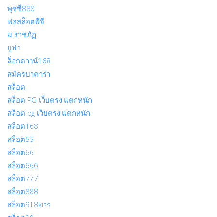
พุซซี่888
ฟลูสล็อตพีจี
ม.ราชภัฏ
ยูฟ่า
ล็อกดาวน์168
สมัครบาคาร่า
สล็อต
สล็อต PG เว็บตรง แตกหนัก
สล็อต pg เว็บตรง แตกหนัก
สล็อต168
สล็อต55
สล็อต66
สล็อต666
สล็อต777
สล็อต888
สล็อต918kiss