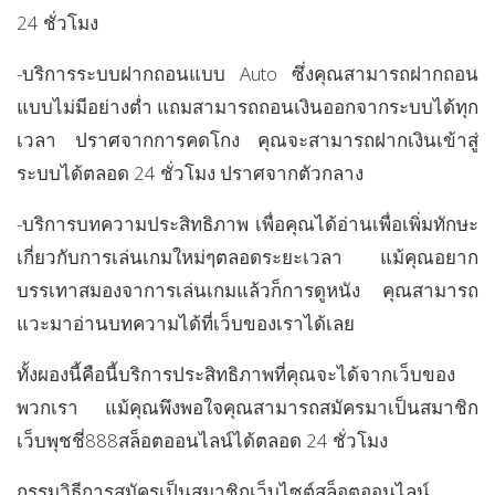
24 ชั่วโมง
-บริการระบบฝากถอนแบบ Auto ซึ่งคุณสามารถฝากถอน
แบบไม่มีอย่างต่ำ แถมสามารถถอนเงินออกจากระบบได้ทุก
เวลา ปราศจากการคดโกง คุณจะสามารถฝากเงินเข้าสู่
ระบบได้ตลอด 24 ชั่วโมง ปราศจากตัวกลาง
-บริการบทความประสิทธิภาพ เพื่อคุณได้อ่านเพื่อเพิ่มทักษะ
เกี่ยวกับการเล่นเกมใหม่ๆตลอดระยะเวลา แม้คุณอยาก
บรรเทาสมองจาการเล่นเกมแล้วก็การดูหนัง คุณสามารถ
แวะมาอ่านบทความได้ที่เว็บของเราได้เลย
ทั้งผองนี้คือนี้บริการประสิทธิภาพที่คุณจะได้จากเว็บของ
พวกเรา แม้คุณพึงพอใจคุณสามารถสมัครมาเป็นสมาชิก
เว็บพุชชี่888สล็อตออนไลน์ได้ตลอด 24 ชั่วโมง
กรรมวิธีการสมัครเป็นสมาชิกเว็บไซต์สล็อตออนไลน์