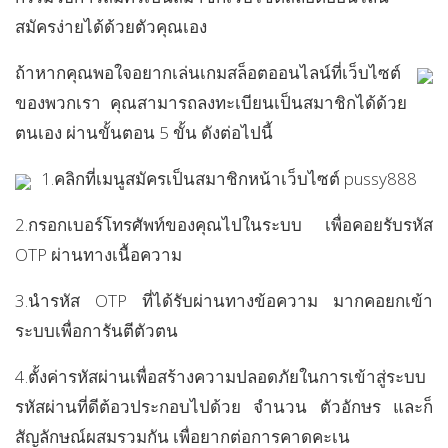
สมัครง่ายได้ด้วยตัวคุณเอง
ถ้าหากคุณพอใจอยากเล่นเกมสล็อตออนไลน์ที่เว็บไซต์
ของพวกเรา คุณสามารถลงทะเบียนเป็นสมาชิกได้ด้วย
ตนเอง ผ่านขั้นตอน 5 ขั้น ดังต่อไปนี้
1.คลิกที่เมนูสมัครเป็นสมาชิกหน้าเว็บไซต์ pussy888
2.กรอกเบอร์โทรศัพท์ของคุณไปในระบบ เพื่อคอยรับรหัส
OTP ผ่านทางเนื้อความ
3.นำรหัส OTP ที่ได้รับผ่านทางข้อความ มากคอยกเข้า
ระบบเพื่อการันตีตัวตน
4.ตั้งค่ารหัสผ่านเพื่อสร้างความปลอดภัยในการเข้าสู่ระบบ
รหัสผ่านที่ดีต้อวประกอบไปด้วย จำนวน ตัวอักษร และก็
สัญลักษณ์ผสมรวมกัน เพื่อยากต่อการคาดคะเน