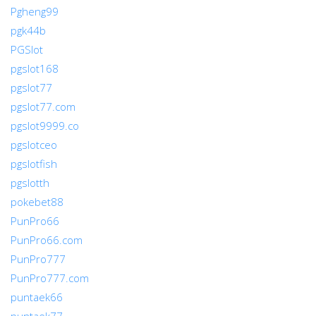
Pgheng99
pgk44b
PGSlot
pgslot168
pgslot77
pgslot77.com
pgslot9999.co
pgslotceo
pgslotfish
pgslotth
pokebet88
PunPro66
PunPro66.com
PunPro777
PunPro777.com
puntaek66
puntaek77