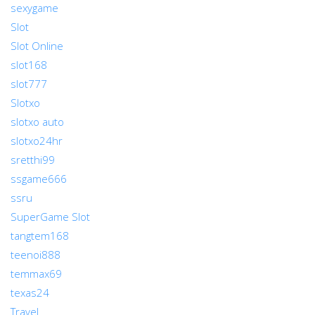
sexygame
Slot
Slot Online
slot168
slot777
Slotxo
slotxo auto
slotxo24hr
sretthi99
ssgame666
ssru
SuperGame Slot
tangtem168
teenoi888
temmax69
texas24
Travel