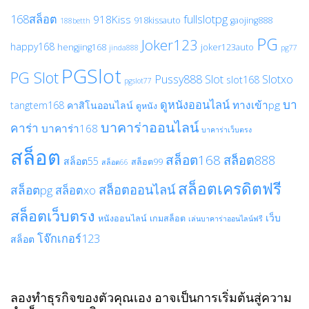
168สล็อต
fullslotpg
918Kiss
918kissauto
gaojing888
188betth
PG
Joker123
happy168
hengjing168
joker123auto
jinda888
pg77
PGSlot
PG Slot
Pussy888
Slot
Slotxo
slot168
pgslot77
บา
ดูหนังออนไลน์
ทางเข้าpg
tangtem168
คาสิโนออนไลน์
ดูหนัง
บาคาร่าออนไลน์
คาร่า
บาคาร่า168
บาคาร่าเว็บตรง
สล็อต
สล็อต168
สล็อต888
สล็อต55
สล็อต99
สล็อต66
สล็อตเครดิตฟรี
สล็อตออนไลน์
สล็อตpg
สล็อตxo
สล็อตเว็บตรง
เว็บ
หนังออนไลน์
เกมสล็อต
เล่นบาคาร่าออนไลน์ฟรี
โจ๊กเกอร์123
สล็อต
ลองทำธุรกิจของตัวคุณเอง อาจเป็นการเริ่มต้นสู่ความ