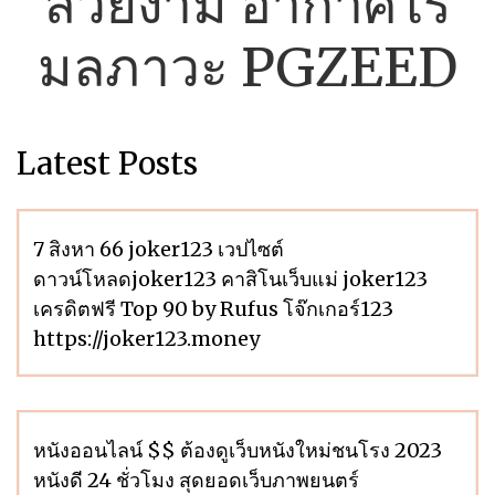
สวยงาม อากาศไร้
มลภาวะ PGZEED
Latest Posts
7 สิงหา 66 joker123 เวปไซต์
ดาวน์โหลดjoker123 คาสิโนเว็บแม่ joker123
เครดิตฟรี Top 90 by Rufus โจ๊กเกอร์123
https://joker123.money
หนังออนไลน์ $$ ต้องดูเว็บหนังใหม่ชนโรง 2023
หนังดี 24 ชั่วโมง สุดยอดเว็บภาพยนตร์