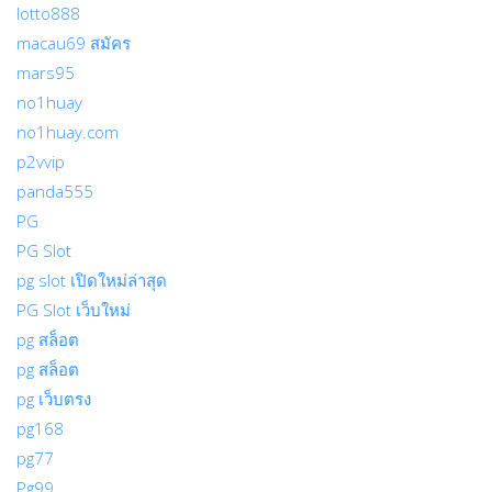
lotto888
macau69 สมัคร
mars95
no1huay
no1huay.com
p2vvip
panda555
PG
PG Slot
pg slot เปิดใหม่ล่าสุด
PG Slot เว็บใหม่
pg สล็อต
pg สล็อต
pg เว็บตรง
pg168
pg77
Pg99