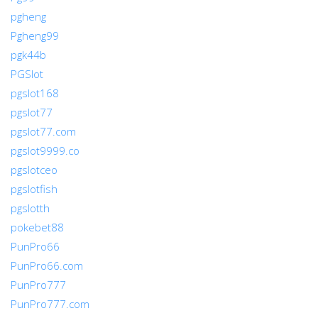
pgheng
Pgheng99
pgk44b
PGSlot
pgslot168
pgslot77
pgslot77.com
pgslot9999.co
pgslotceo
pgslotfish
pgslotth
pokebet88
PunPro66
PunPro66.com
PunPro777
PunPro777.com