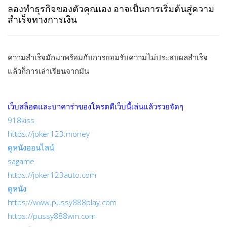
ลองทำธุรกิจของตัวคุณเอง อาจเป็นการเริ่มต้นสู่ความ
สำเร็จทางการเงิน
ความสำเร็จมักมาพร้อมกับการยอมรับความไม่ประสบผลสำเร็จ
แล้วก็การเล่าเรียนจากมัน
เว็บสล็อตและบาคาร่าของโครตดีเว็บนี้เล่นแล้วรวยจัดๆ
918kiss
https://joker123.money
ดูหนังออนไลน์
sagame
https://joker123auto.com
ดูหนัง
https://www.pussy888play.com
https://pussy888win.com