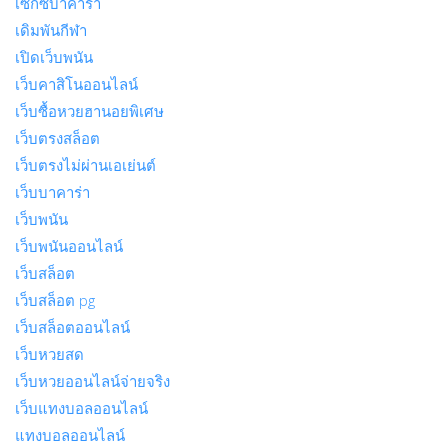
เซ็กซี่บาคาร่า
เดิมพันกีฬา
เปิดเว็บพนัน
เว็บคาสิโนออนไลน์
เว็บซื้อหวยฮานอยพิเศษ
เว็บตรงสล็อต
เว็บตรงไม่ผ่านเอเย่นต์
เว็บบาคาร่า
เว็บพนัน
เว็บพนันออนไลน์
เว็บสล็อต
เว็บสล็อต pg
เว็บสล็อตออนไลน์
เว็บหวยสด
เว็บหวยออนไลน์จ่ายจริง
เว็บแทงบอลออนไลน์
แทงบอลออนไลน์