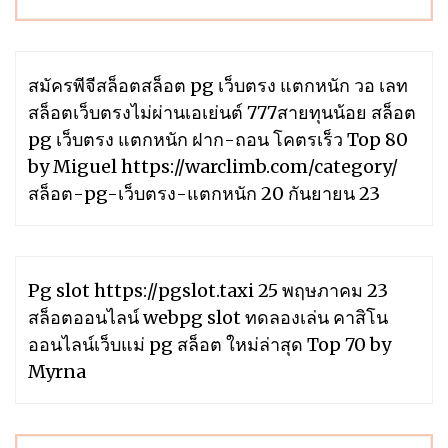
สมัครพีจีสล็อตสล็อต pg เว็บตรง แตกหนัก วอ เลท
สล็อตเว็บตรงไม่ผ่านเอเย่นต์ 777สายทุนน้อย สล็อต
pg เว็บตรง แตกหนัก ฝาก-ถอน โคตรเร็ว Top 80
by Miguel https://warclimb.com/category/
สล็อต-pg-เว็บตรง-แตกหนัก 20 กันยายน 23
Pg slot https://pgslot.taxi 25 พฤษภาคม 23
สล็อตออนไลน์ webpg slot ทดลองเล่น คาสิโน
ออนไลน์เว็บแม่ pg สล็อต ใหม่ล่าสุด Top 70 by
Myrna