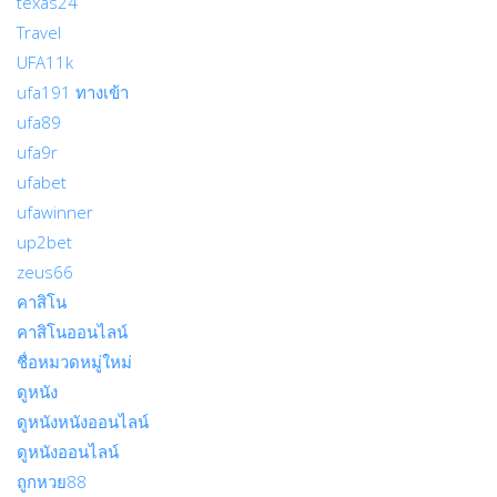
texas24
Travel
UFA11k
ufa191 ทางเข้า
ufa89
ufa9r
ufabet
ufawinner
up2bet
zeus66
คาสิโน
คาสิโนออนไลน์
ชื่อหมวดหมู่ใหม่
ดูหนัง
ดูหนังหนังออนไลน์
ดูหนังออนไลน์
ถูกหวย88